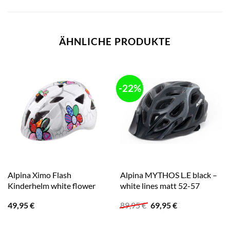
ÄHNLICHE PRODUKTE
-22%
Alpina Ximo Flash
Alpina MYTHOS L.E black –
Kinderhelm white flower
white lines matt 52-57
Ursprünglicher
Aktueller
49,95
€
89,95
€
69,95
€
Preis
Preis
war:
ist:
89,95 €
69,95 €.