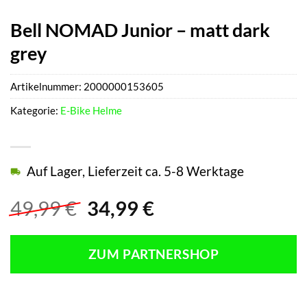
Bell NOMAD Junior – matt dark
grey
Artikelnummer:
2000000153605
Kategorie:
E-Bike Helme
Auf Lager, Lieferzeit ca. 5-8 Werktage
Ursprünglicher
Aktueller
49,99
€
34,99
€
Preis
Preis
war:
ist:
ZUM PARTNERSHOP
49,99 €
34,99 €.