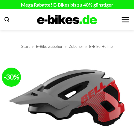
Zum
Mega Rabatte! E-Bikes bis zu 40% günstiger
Inhalt
springen
Start
»
E-Bike Zubehör
»
Zubehör
»
E-Bike Helme
-30%