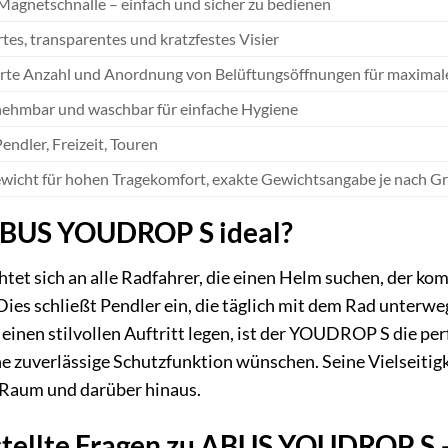
Magnetschnalle – einfach und sicher zu bedienen
rtes, transparentes und kratzfestes Visier
rte Anzahl und Anordnung von Belüftungsöffnungen für maximale
ehmbar und waschbar für einfache Hygiene
endler, Freizeit, Touren
ewicht für hohen Tragekomfort, exakte Gewichtsangabe je nach Gr
 ABUS YOUDROP S ideal?
t sich an alle Radfahrer, die einen Helm suchen, der kom
ies schließt Pendler ein, die täglich mit dem Rad unterwe
f einen stilvollen Auftritt legen, ist der YOUDROP S die per
ine zuverlässige Schutzfunktion wünschen. Seine Vielseitig
 Raum und darüber hinaus.
stellte Fragen zu ABUS YOUDROP S –