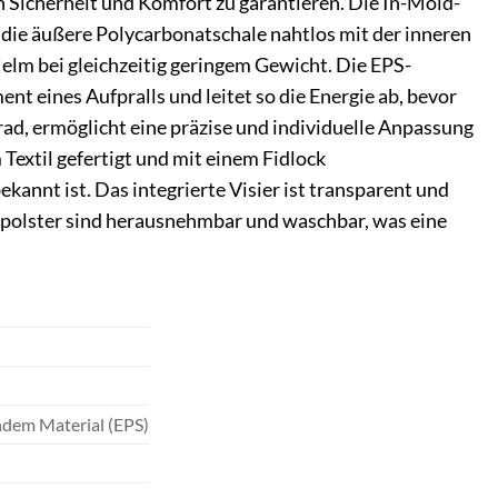
 Sicherheit und Komfort zu garantieren. Die In-Mold-
t die äußere Polycarbonatschale nahtlos mit der inneren
lm bei gleichzeitig geringem Gewicht. Die EPS-
nt eines Aufpralls und leitet so die Energie ab, bevor
rad, ermöglicht eine präzise und individuelle Anpassung
extil gefertigt und mit einem Fidlock
annt ist. Das integrierte Visier ist transparent und
nenpolster sind herausnehmbar und waschbar, was eine
ndem Material (EPS)