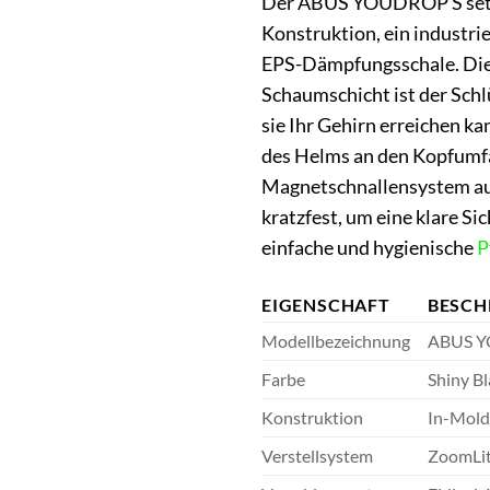
Der ABUS YOUDROP S setzt 
Konstruktion, ein industri
EPS-Dämpfungsschale. Dies
Schaumschicht ist der Schlü
sie Ihr Gehirn erreichen k
des Helms an den Kopfumfan
Magnetschnallensystem ausg
kratzfest, um eine klare S
einfache und hygienische
P
EIGENSCHAFT
BESCH
Modellbezeichnung
ABUS 
Farbe
Shiny Bl
Konstruktion
In-Mold
Verstellsystem
ZoomLite