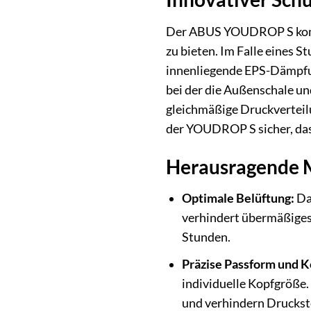
Der ABUS YOUDROP S kombi
zu bieten. Im Falle eines 
innenliegende EPS-Dämpfung
bei der die Außenschale un
gleichmäßige Druckverteilu
der YOUDROP S sicher, dass
Herausragende
Optimale Belüftung:
Da
verhindert übermäßiges 
Stunden.
Präzise Passform und K
individuelle Kopfgröße
und verhindern Druckste