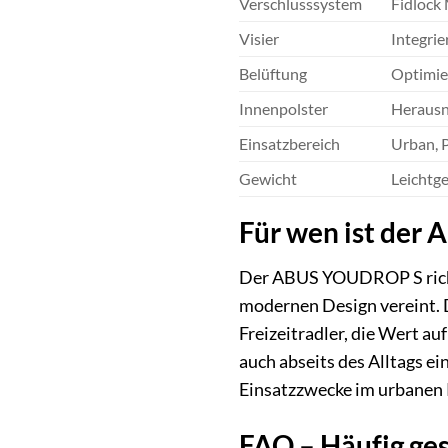
Verschlusssystem
Fidlock 
Visier
Integrie
Belüftung
Optimie
Innenpolster
Herausn
Einsatzbereich
Urban, P
Gewicht
Leichtg
Für wen ist der
Der ABUS YOUDROP S richte
modernen Design vereint. D
Freizeitradler, die Wert au
auch abseits des Alltags e
Einsatzzwecke im urbanen
FAQ – Häufig ge