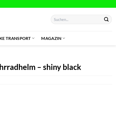
Suchen
nach:
IKE TRANSPORT
MAGAZIN
radhelm – shiny black