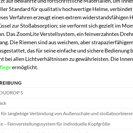
auf bewährte und fortschrittliche Materialien, um Ihnen
eller Standard für qualitativ hochwertige Helme, verbinde
es Verfahren erzeugt einen extrem widerstandsfähigen He
ssel zur Stoßabsorption; sie verformt sich gezielt im Mome
ann. Das ZoomLite Verstellsystem, ein feinverzahntes Dreh
g. Die Riemen sind aus weichem, aber strapazierfähigem T
estattet, das für seine einfache und sichere Bedienung bek
icht bei allen Lichtverhältnissen zu gewährleisten. Die In
flege
ermöglicht.
REIBUNG
YOUDROP S
ack
 für langlebige Verbindung von Außenschale und stoßabsorbiere
 – Feinverstellungssystem für individuelle Kopfgröße