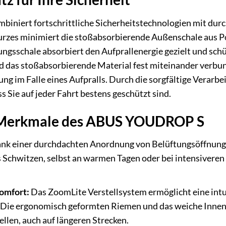
niert fortschrittliche Sicherheitstechnologien mit dur
Sturzes minimiert die stoßabsorbierende Außenschale aus P
sschale absorbiert den Aufprallenergie gezielt und schüt
d das stoßabsorbierende Material fest miteinander verbunde
ng im Falle eines Aufpralls. Durch die sorgfältige Verarb
 Sie auf jeder Fahrt bestens geschützt sind.
 Merkmale des ABUS YOUDROP S
nk einer durchdachten Anordnung von Belüftungsöffnungen
Schwitzen, selbst an warmen Tagen oder bei intensiveren 
omfort:
Das ZoomLite Verstellsystem ermöglicht eine intu
. Die ergonomisch geformten Riemen und das weiche Innen
llen, auch auf längeren Strecken.