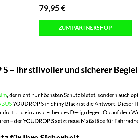
79,95
€
ZUM PARTNERSHOP
 Ihr stilvoller und sicherer Begleit
elm
, der nicht nur höchsten Schutz bietet, sondern auch op
ABUS
YOUDROP S in Shiny Black ist die Antwort. Dieser H
omfort und ein ansprechendes Design legen. Ob auf dem We
ouren – der YOUDROP S setzt neue Maßstäbe für Fahrradh
z für Ihre Sicherheit