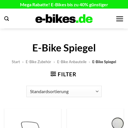
Zum
Mega Rabatte! E-Bikes bis zu 40% günstiger
Inhalt
springen
E-Bike Spiegel
Start
»
E-Bike Zubehör
»
E-Bike Anbauteile
»
E-Bike Spiegel
FILTER