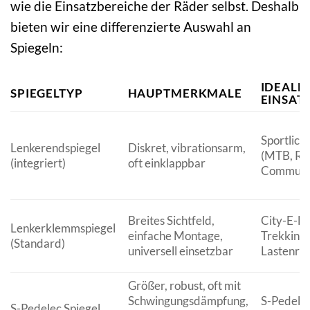
wie die Einsatzbereiche der Räder selbst. Deshalb
bieten wir eine differenzierte Auswahl an
Spiegeln:
IDEALE
SPIEGELTYP
HAUPTMERKMALE
EINSAT
Sportlich
Lenkerendspiegel
Diskret, vibrationsarm,
(MTB, Re
(integriert)
oft einklappbar
Commuti
Breites Sichtfeld,
City-E-Bi
Lenkerklemmspiegel
einfache Montage,
Trekking-
(Standard)
universell einsetzbar
Lastenrä
Größer, robust, oft mit
Schwingungsdämpfung,
S-Pedelec
S-Pedelec Spiegel