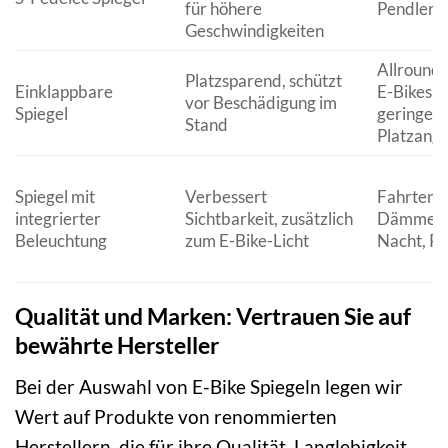
für höhere
Pendlerf
Geschwindigkeiten
Allrounde
Platzsparend, schützt
Einklappbare
E-Bikes m
vor Beschädigung im
Spiegel
geringem
Stand
Platzang
Spiegel mit
Verbessert
Fahrten i
integrierter
Sichtbarkeit, zusätzlich
Dämmeru
Beleuchtung
zum E-Bike-Licht
Nacht, Pe
Qualität und Marken: Vertrauen Sie auf
bewährte Hersteller
Bei der Auswahl von E-Bike Spiegeln legen wir
Wert auf Produkte von renommierten
Herstellern, die für ihre Qualität, Langlebigkeit