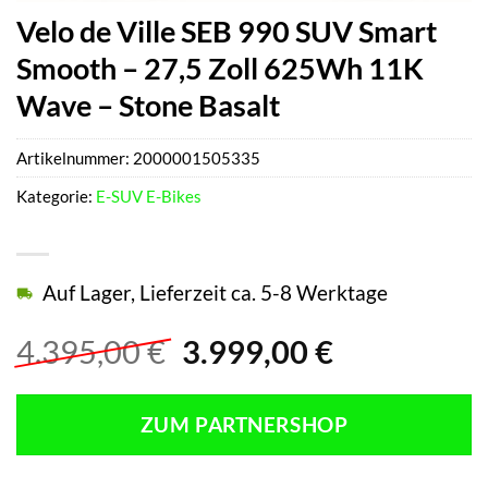
Velo de Ville SEB 990 SUV Smart
Smooth – 27,5 Zoll 625Wh 11K
Wave – Stone Basalt
Artikelnummer:
2000001505335
Kategorie:
E-SUV E-Bikes
Auf Lager, Lieferzeit ca. 5-8 Werktage
Ursprünglicher
Aktueller
4.395,00
€
3.999,00
€
Preis
Preis
war:
ist:
ZUM PARTNERSHOP
4.395,00 €
3.999,00 €