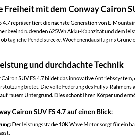
e Freiheit mit dem Conway Cairon S
.7 repräsentiert die nächste Generation von E-Mountainbi
iner beeindruckenden 625Wh Akku-Kapazität und dem leis
 ob tägliche Pendelstrecke, Wochenendausflug ins Grüne od
eistung und durchdachte Technik
airon SUV FS 4.7 bildet das innovative Antriebssystem, d
stützung bietet. Die volle Federung des Fullys-Rahmens 
t auf rauem Untergrund. Dies schont Ihren Körper und erm
way Cairon SUV FS 4.7 auf einen Blick:
zung:
Der leistungsstarke 10K Wave Motor sorgt für ein har
asst.