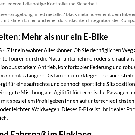
en jederzeit die nötige Kontrolle und Sicherheit.
ive Farbgebung in red metallic / black metallic verleiht dem Bike 
l, mit klaren Linien und einer durchdachten Integration der Komp
iten: Mehr als nur ein E-Bike
.7 ist ein wahrer Alleskönner. Ob Sie den täglichen Weg
 Touren durch die Natur unternehmen oder sich auf anspru
ion aus starkem Antrieb, komfortabler Federung und rob
problemlos längere Distanzen zurücklegen und auch steile 
t für eine aufrechte und dennoch sportliche Sitzposition,
 eine gute Mischung aus Agilität für technische Passagen u
mit speziellem Profil geben Ihnen auf unterschiedlichsten 
der leichten Waldwegen. Dieses E-Bike ist Ihr idealer Par
ich.
und Fahrspaß im Einklang