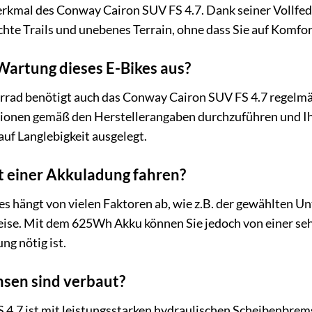
merkmal des Conway Cairon SUV FS 4.7. Dank seiner Vollfed
hte Trails und unebenes Terrain, ohne dass Sie auf Komfo
 Wartung dieses E-Bikes aus?
rrad benötigt auch das Conway Cairon SUV FS 4.7 regelm
tionen gemäß den Herstellerangaben durchzuführen und Ihr
uf Langlebigkeit ausgelegt.
t einer Akkuladung fahren?
es hängt von vielen Faktoren ab, wie z.B. der gewählten
ise. Mit dem 625Wh Akku können Sie jedoch von einer seh
ng nötig ist.
sen sind verbaut?
4.7 ist mit leistungsstarken hydraulischen Scheibenbrems