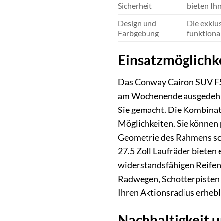
Sicherheit
bieten Ihn
Design und
Die exklus
Farbgebung
funktiona
Einsatzmöglichke
Das Conway Cairon SUV FS 4
am Wochenende ausgedehnte
Sie gemacht. Die Kombinat
Möglichkeiten. Sie können 
Geometrie des Rahmens sorg
27.5 Zoll Laufräder bieten
widerstandsfähigen Reifen 
Radwegen, Schotterpisten o
Ihren Aktionsradius erhebl
Nachhaltigkeit 