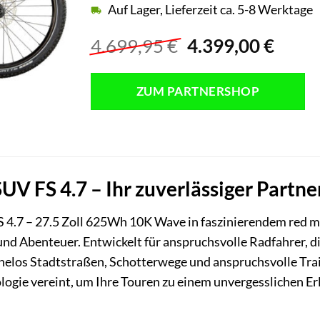
Auf Lager, Lieferzeit ca. 5-8 Werktage
Ursprünglicher
Aktue
4.699,95
€
4.399,00
€
Preis
Preis
war:
ist:
ZUM PARTNERSHOP
4.699,95 €
4.399
V FS 4.7 – Ihr zuverlässiger Partner
4.7 – 27.5 Zoll 625Wh 10K Wave in faszinierendem red metall
 und Abenteuer. Entwickelt für anspruchsvolle Radfahrer, 
elos Stadtstraßen, Schotterwege und anspruchsvolle Trail
ologie vereint, um Ihre Touren zu einem unvergesslichen Er