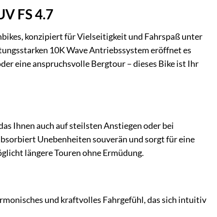
UV FS 4.7
kes, konzipiert für Vielseitigkeit und Fahrspaß unter
tungsstarken 10K Wave Antriebssystem eröffnet es
er eine anspruchsvolle Bergtour – dieses Bike ist Ihr
as Ihnen auch auf steilsten Anstiegen oder bei
absorbiert Unebenheiten souverän und sorgt für eine
öglicht längere Touren ohne Ermüdung.
monisches und kraftvolles Fahrgefühl, das sich intuitiv