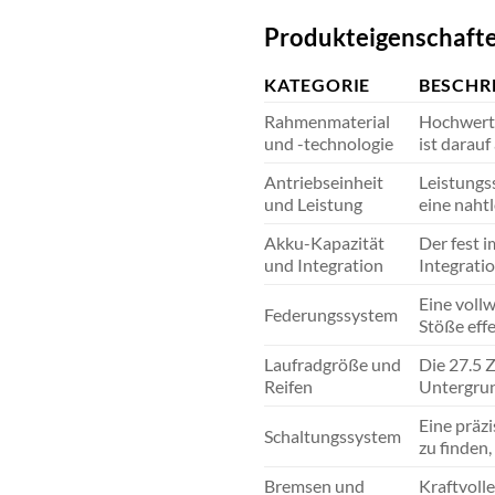
Produkteigenschafte
KATEGORIE
BESCHR
Rahmenmaterial
Hochwerti
und -technologie
ist darauf
Antriebseinheit
Leistungss
und Leistung
eine naht
Akku-Kapazität
Der fest 
und Integration
Integratio
Eine voll
Federungssystem
Stöße effe
Laufradgröße und
Die 27.5 
Reifen
Untergrun
Eine präzi
Schaltungssystem
zu finden,
Bremsen und
Kraftvoll