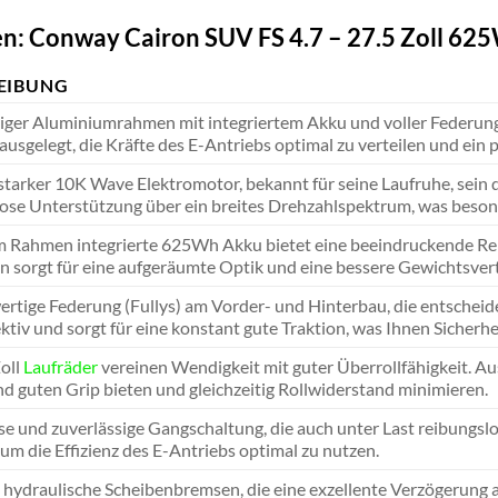
n: Conway Cairon SUV FS 4.7 – 27.5 Zoll 6
EIBUNG
ger Aluminiumrahmen mit integriertem Akku und voller Federung, 
 ausgelegt, die Kräfte des E-Antriebs optimal zu verteilen und ein
tarker 10K Wave Elektromotor, bekannt für seine Laufruhe, sein di
lose Unterstützung über ein breites Drehzahlspektrum, was besond
im Rahmen integrierte 625Wh Akku bietet eine beeindruckende Reich
n sorgt für eine aufgeräumte Optik und eine bessere Gewichtsverte
wertige Federung (Fullys) am Vorder- und Hinterbau, die entschei
ktiv und sorgt für eine konstant gute Traktion, was Ihnen Sicherh
Zoll
Laufräder
vereinen Wendigkeit mit guter Überrollfähigkeit. Au
d guten Grip bieten und gleichzeitig Rollwiderstand minimieren.
se und zuverlässige Gangschaltung, die auch unter Last reibungslo
 um die Effizienz des E-Antriebs optimal zu nutzen.
e hydraulische Scheibenbremsen, die eine exzellente Verzögerung 