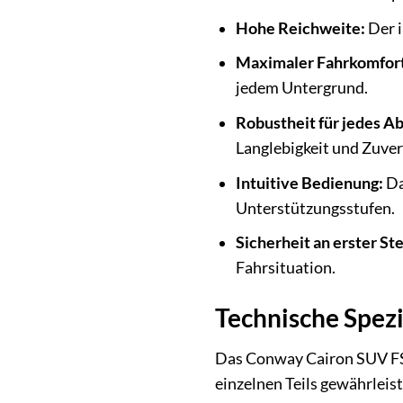
Hohe Reichweite:
Der i
Maximaler Fahrkomfor
jedem Untergrund.
Robustheit für jedes A
Langlebigkeit und Zuverl
Intuitive Bedienung:
Da
Unterstützungsstufen.
Sicherheit an erster Ste
Fahrsituation.
Technische Spezi
Das Conway Cairon SUV FS 
einzelnen Teils gewährleis