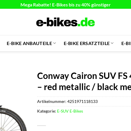
Mega Rabatte! E-Bikes bis zu 40% günstiger
E-BIKE ANBAUTEILE
E-BIKE ERSATZTEILE
E-B
Conway Cairon SUV FS 
– red metallic / black me
Artikelnummer:
4251971118133
Kategorie:
E-SUV E-Bikes