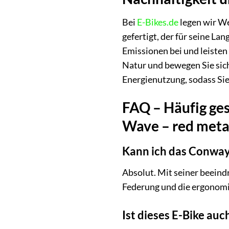
Bei
E-Bikes.de
legen wir We
gefertigt, der für seine La
Emissionen bei und leisten
Natur und bewegen Sie sich 
Energienutzung, sodass Si
FAQ – Häufig ges
Wave – red metall
Kann ich das Conway
Absolut. Mit seiner beein
Federung und die ergonomis
Ist dieses E-Bike au