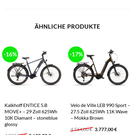
ÄHNLICHE PRODUKTE
-16%
-17%
Kalkhoff ENTICE 5.B
Velo de Ville LEB 990 Sport –
MOVE+ – 29 Zoll 625Wh
27.5 Zoll 625Wh 11K Wave
10K Diamant – stoneblue
– Mokka Brown
glossy
Ursprünglicher
Aktuelle
4.564,00
€
3.777,00
€
Preis
Preis