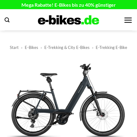
Zum
Mega Rabatte! E-Bikes bis zu 40% günstiger
Inhalt
springen
Start
»
E-Bikes
»
E-Trekking & City E-Bikes
»
E-Trekking E-Bike