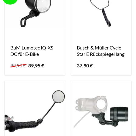
BuM Lumotec IQ-XS
Busch & Müller Cycle
DC für E-Bike
Star E Rückspiegel lang
Ursprünglicher
Aktueller
99,90
€
89,95
€
37,90
€
Preis
Preis
war:
ist:
99,90 €
89,95 €.