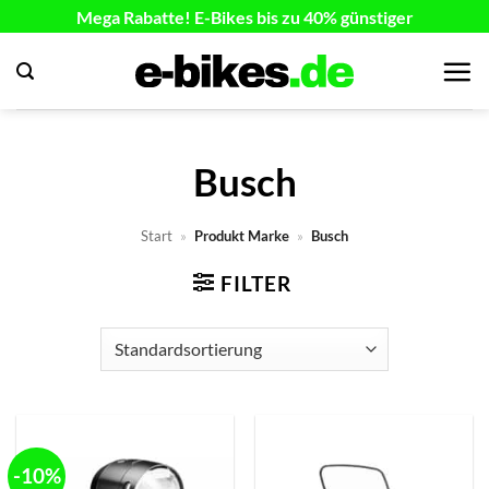
Zum
Mega Rabatte! E-Bikes bis zu 40% günstiger
Inhalt
springen
Busch
Start
»
Produkt Marke
»
Busch
FILTER
-10%