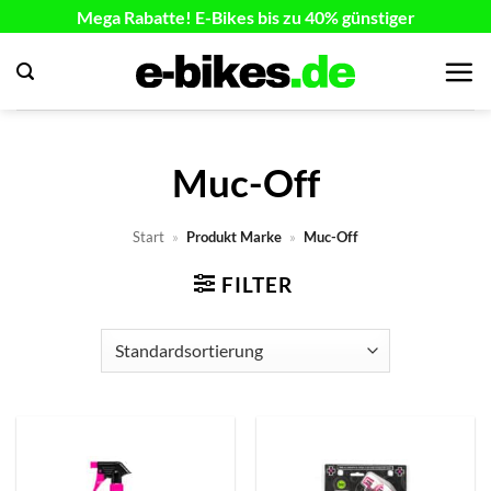
Zum
Mega Rabatte! E-Bikes bis zu 40% günstiger
Inhalt
springen
Muc-Off
Start
»
Produkt Marke
»
Muc-Off
FILTER