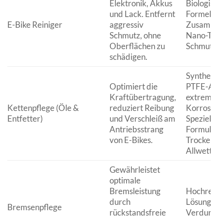
Elektronik, Akkus
Biologis
und Lack. Entfernt
Formeln,
E-Bike Reiniger
aggressiv
Zusamme
Schmutz, ohne
Nano-Tec
Oberflächen zu
Schmutze
schädigen.
Synthetis
Optimiert die
PTFE-Add
Kraftübertragung,
extreme 
Kettenpflege (Öle &
reduziert Reibung
Korrosio
Entfetter)
und Verschleiß am
Spezielle
Antriebsstrang
Formulie
von E-Bikes.
Trocken-
Allwette
Gewährleistet
optimale
Bremsleistung
Hochrei
durch
Lösungsmi
Bremsenpflege
rückstandsfreie
Verdunst