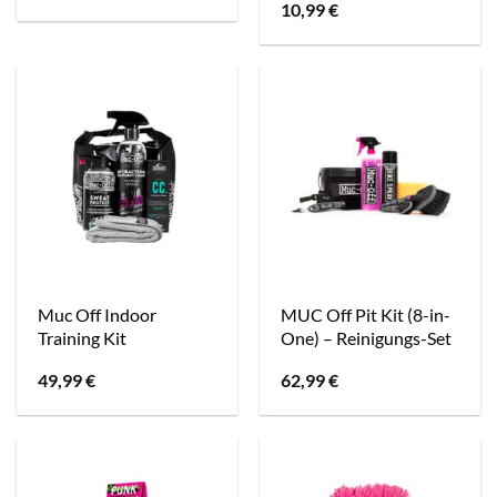
10,99
€
Muc Off Indoor
MUC Off Pit Kit (8-in-
Training Kit
One) – Reinigungs-Set
49,99
€
62,99
€