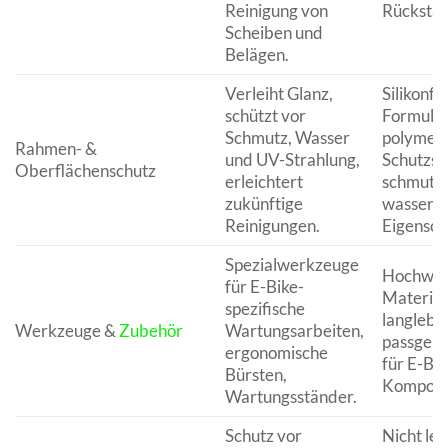
Reinigung von
Rückstän
Scheiben und
Belägen.
Verleiht Glanz,
Silikonfr
schützt vor
Formulie
Schmutz, Wasser
polymerb
Rahmen- &
und UV-Strahlung,
Schutzsc
Oberflächenschutz
erleichtert
schmutz-
zukünftige
wassera
Reinigungen.
Eigensch
Spezialwerkzeuge
Hochwer
für E-Bike-
Material
spezifische
langlebi
Werkzeuge &
Zubehör
Wartungsarbeiten,
passgen
ergonomische
für E-Bik
Bürsten,
Kompone
Wartungsständer.
Schutz vor
Nicht lei