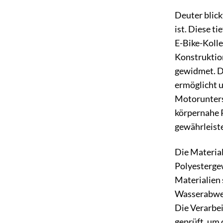
Deuter blick
ist. Diese t
E-Bike-Kolle
Konstruktio
gewidmet. D
ermöglicht u
Motorunters
körpernahe 
gewährleist
Die Material
Polyestergew
Materialien 
Wasserabwei
Die Verarbei
geprüft, um 