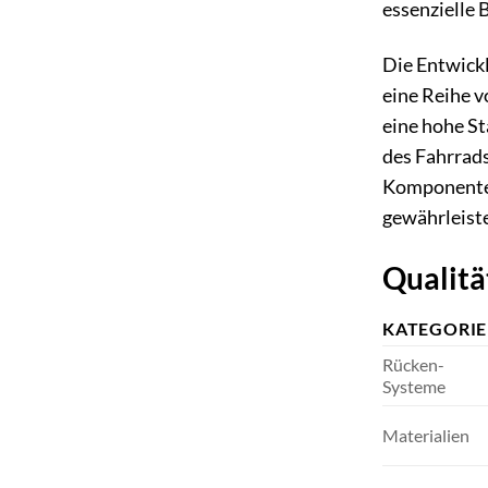
essenzielle 
Die Entwickl
eine Reihe v
eine hohe St
des Fahrrads
Komponenten
gewährleist
Qualitä
KATEGORIE
Rücken-
Systeme
Materialien