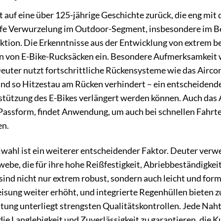
t auf eine über 125-jährige Geschichte zurück, die eng m
iefe Verwurzelung im Outdoor-Segment, insbesondere im Be
ktion. Die Erkenntnisse aus der Entwicklung von extrem be
n von E-Bike-Rucksäcken ein. Besondere Aufmerksamkeit 
euter nutzt fortschrittliche Rückensysteme wie das Airco
nd so Hitzestau am Rücken verhindert – ein entscheidende
tützung des E-Bikes verlängert werden können. Auch das A
Passform, findet Anwendung, um auch bei schnellen Fahrte
en.
wahl ist ein weiterer entscheidender Faktor. Deuter ver
ebe, die für ihre hohe Reißfestigkeit, Abriebbeständigke
sind nicht nur extrem robust, sondern auch leicht und for
sung weiter erhöht, und integrierte Regenhüllen bieten z
tung unterliegt strengsten Qualitätskontrollen. Jede Naht,
die Langlebigkeit und Zuverlässigkeit zu garantieren, die