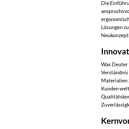
Die Einführ
anspruchsvol
ergonomische
Lösungen zu
Neukonzepti
Innovat
Was Deuter v
Verständnis 
Materialien 
Kunden weltw
Qualitätskon
Zuverlässigk
Kernvor