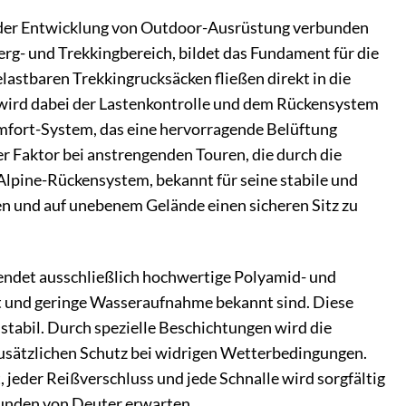
it der Entwicklung von Outdoor-Ausrüstung verbunden
rg- und Trekkingbereich, bildet das Fundament für die
lastbaren Trekkingrucksäcken fließen direkt in die
wird dabei der Lastenkontrolle und dem Rückensystem
mfort-System, das eine hervorragende Belüftung
r Faktor bei anstrengenden Touren, die durch die
lpine-Rückensystem, bekannt für seine stabile und
n und auf unebenem Gelände einen sicheren Sitz zu
wendet ausschließlich hochwertige Polyamid- und
it und geringe Wasseraufnahme bekannt sind. Diese
mstabil. Durch spezielle Beschichtungen wird die
usätzlichen Schutz bei widrigen Wetterbedingungen.
 jeder Reißverschluss und jede Schnalle wird sorgfältig
 Kunden von Deuter erwarten.