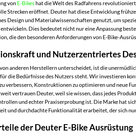
ung von
E-Bikes
hat die Welt des Radfahrens revolutionier
le Strecken eröffnet. Deuter hat diese Entwicklung frühze
s Design und Materialwissenschaften genutzt, um speziel
 entwickeln. Dies bedeutet nicht nur eine Anpassung best
on, die den besonderen Anforderungen von E-Bike-Ausrüs
ionskraft und Nutzerzentriertes De
on anderen Herstellern unterscheidet, ist die unermüdlich
für die Bedürfnisse des Nutzers steht. Wir investieren ko
zu verbessern, Konstruktionen zu optimieren und neue Fu
eit vertrauen Deuter, weil sie wissen, dass jedes Produkt
trollen und echter Praxiserprobung ist. Die Marke hat si
eit und durchdachte Funktionalität erarbeitet, der sich n
teile der Deuter E-Bike Ausrüstung