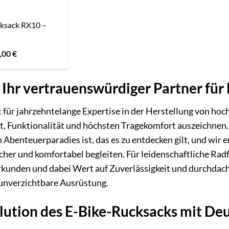
ksack RX10 –
sprünglicher
Aktueller
,00
€
eis
Preis
r:
ist:
,00 €
50,00 €.
 Ihr vertrauenswürdiger Partner für
 für jahrzehntelange Expertise in der Herstellung von ho
t, Funktionalität und höchsten Tragekomfort auszeichnen.
n Abenteuerparadies ist, das es zu entdecken gilt, und wir e
icher und komfortabel begleiten. Für leidenschaftliche Rad
kunden und dabei Wert auf Zuverlässigkeit und durchdacht
 unverzichtbare Ausrüstung.
lution des E-Bike-Rucksacks mit De