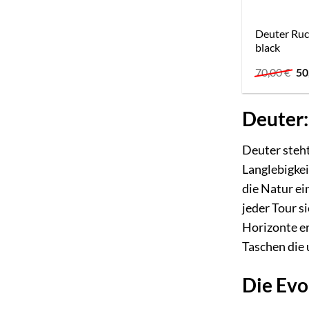
Deuter Ruc
black
Ur
70,00
€
50
Pr
wa
70
Deuter:
Deuter steht
Langlebigkei
die Natur ei
jeder Tour s
Horizonte er
Taschen die
Die Evo