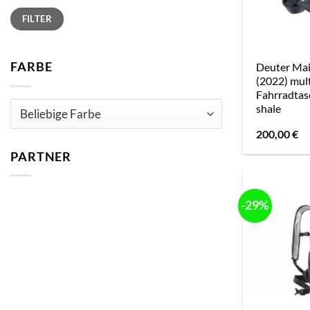
Min.
Max.
FILTER
Preis
Preis
FARBE
Deuter Ma
(2022) mul
Fahrradtas
shale
200,00
€
PARTNER
-29%