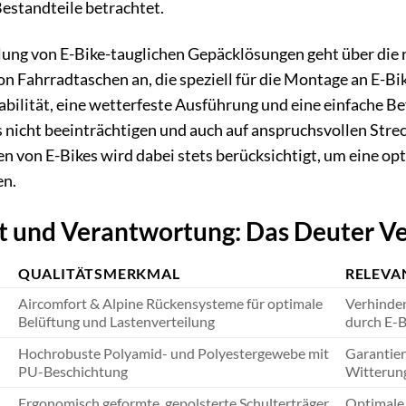
Bestandteile betrachtet.
ung von E-Bike-tauglichen Gepäcklösungen geht über die 
on Fahrradtaschen an, die speziell für die Montage an E-Bi
abilität, eine wetterfeste Ausführung und eine einfache Befe
 nicht beeinträchtigen und auch auf anspruchsvollen Strec
 von E-Bikes wird dabei stets berücksichtigt, um eine o
en.
t und Verantwortung: Das Deuter V
QUALITÄTSMERKMAL
RELEVAN
Aircomfort & Alpine Rückensysteme für optimale
Verhinder
Belüftung und Lastenverteilung
durch E-
Hochrobuste Polyamid- und Polyestergewebe mit
Garantier
PU-Beschichtung
Witterung
Ergonomisch geformte, gepolsterte Schulterträger
Optimale 