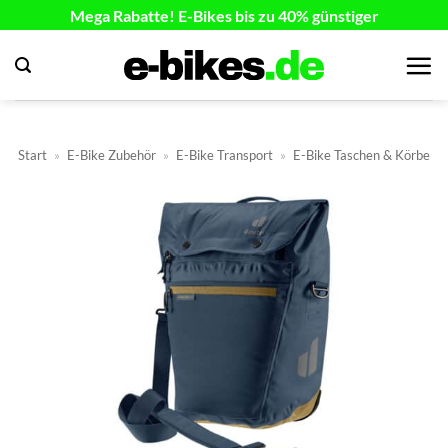
Zum
Mega Rabatte! E-Bikes bis zu 40% günstiger
Inhalt
springen
Start
»
E-Bike Zubehör
»
E-Bike Transport
»
E-Bike Taschen & Körbe