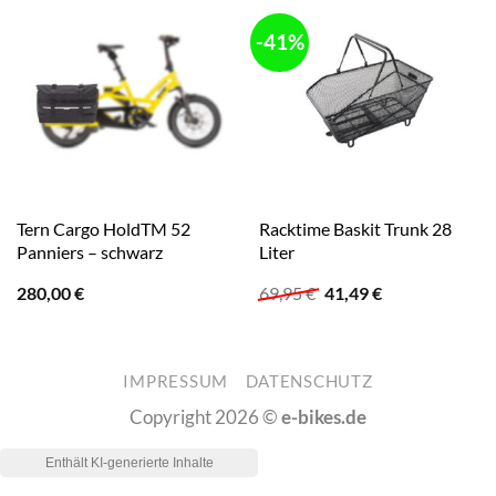
-41%
Tern Cargo HoldTM 52
Racktime Baskit Trunk 28
Panniers – schwarz
Liter
Ursprünglicher
Aktueller
280,00
€
69,95
€
41,49
€
Preis
Preis
war:
ist:
69,95 €
41,49 €.
IMPRESSUM
DATENSCHUTZ
Copyright 2026 ©
e-bikes.de