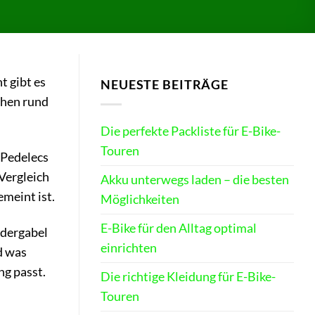
t gibt es
NEUESTE BEITRÄGE
chen rund
Die perfekte Packliste für E-Bike-
Touren
-Pedelecs
 Vergleich
Akku unterwegs laden – die besten
meint ist.
Möglichkeiten
E-Bike für den Alltag optimal
edergabel
einrichten
d was
ng passt.
Die richtige Kleidung für E-Bike-
Touren