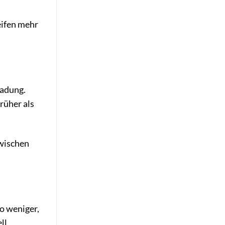
eifen mehr
ladung.
rüher als
zwischen
o weniger,
ll