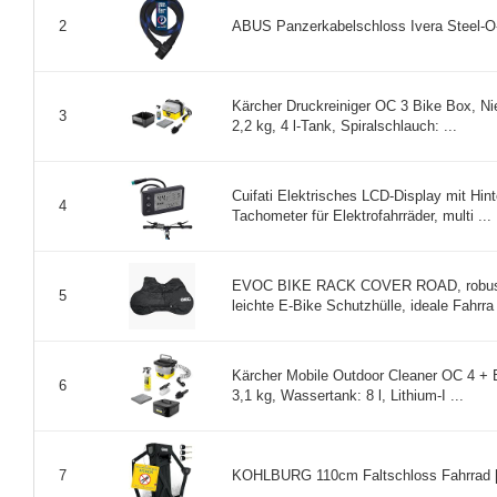
ABUS Panzerkabelschloss Ivera Steel-O-
2
Kärcher Druckreiniger OC 3 Bike Box, Ni
3
2,2 kg, 4 l-Tank, Spiralschlauch: ...
Cuifati Elektrisches LCD-Display mit Hin
4
Tachometer für Elektrofahrräder, multi ...
EVOC BIKE RACK COVER ROAD, robuste 
5
leichte E-Bike Schutzhülle, ideale Fahrra 
Kärcher Mobile Outdoor Cleaner OC 4 + B
6
3,1 kg, Wassertank: 8 l, Lithium-I ...
KOHLBURG 110cm Faltschloss Fahrrad [Bo
7