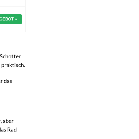
GEBOT »
 Schotter
 praktisch.
r das
, aber
das Rad