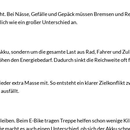
t. Bei Nässe, Gefälle und Gepäck müssen Bremsen und R
zlich wie ein großer Unterschied an.
Akku, sondern um die gesamte Last aus Rad, Fahrer und Zu
en den Energiebedarf. Dadurch sinkt die Reichweite oft f
eder extra Masse mit. So entsteht ein klarer Zielkonflikt 
ausfällt.
eiben. Beim E-Bike tragen Treppe helfen schon wenige Kil
g macht es auch einen Unterschied, ob sich der Akku schne