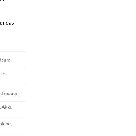
ur das
 Raum
res
ttfrequenz
, Akku
hiene,