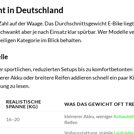
ht in Deutschland
 Zahl auf der Waage. Das Durchschnittsgewicht E-Bike liegt
chwankt aber je nach Einsatz klar spürbar. Wer Modelle ve
iligen Kategorie im Blick behalten.
lle
er sportlichen, reduzierten Setups bis zu komfortbetonten
erer Akku oder breitere Reifen addieren schnell ein paar 
ung zu lesen.
REALISTISCHE
WAS DAS GEWICHT OFT TRE
SPANNE (KG)
kleinerer Akku, weniger
Anbauteil
16–20
Reifen
Vollausstattung, stabile
Laufräder