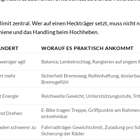
imit zentral. Wer auf einen Heckträger setzt, muss nicht n
chiene und das Handling beim Hochheben.
ÄNDERT
WORAUF ES PRAKTISCH ANKOMMT
weniger agil
Balance, Lenkeinschlag, Rangieren auf engem
rt mehr
Sicherheit Bremsweg, Reifenhaftung, dosierba
Bremsgefühl
t Energie
Reichweite Gewicht, Unterstützungsstufe, Tri
E-Bike tragen Treppe, Griffpunkte am Rahmen
und Drehen
entnehmbar
aden schwerer zu
Fahrradträger Gewichtslimit, Zuladung pro Sc
Sicherung der Räder