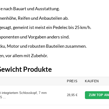
 je nach Bauart und Ausstattung.
menhöhe, Reifen und Anbauteilen ab.
esagt, gemeint ist meist ein Pedelec bis 25 km/h.
mponenten und Vorgaben anders sind.
 Akku, Motor und robusten Bauteilen zusammen.
, vor allem mit Zubehör.
 Gewicht Produkte
PREIS
KAUFEN
t integriertem Schlosskopf, 7 mm
28,95 €
ZUM TOP AN
5 ...