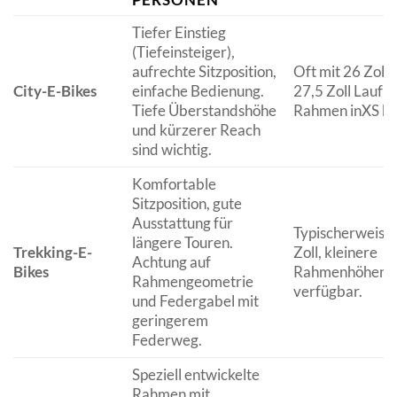
Tiefer Einstieg
(Tiefeinsteiger),
aufrechte Sitzposition,
Oft mit 26 Zoll 
City-E-Bikes
einfache Bedienung.
27,5 Zoll Laufr
Tiefe Überstandshöhe
Rahmen inXS bi
und kürzerer Reach
sind wichtig.
Komfortable
Sitzposition, gute
Ausstattung für
Typischerweise
längere Touren.
Trekking-E-
Zoll, kleinere
Achtung auf
Bikes
Rahmenhöhen
Rahmengeometrie
verfügbar.
und Federgabel mit
geringerem
Federweg.
Speziell entwickelte
Rahmen mit