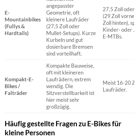
angepasster
27,5 Zoll oder M
E-
Geometrie, oft
(29 Zoll vorne, 
Mountainbikes
kleinere Laufräder
Zoll hinten), spe
(Fullys &
(27,5 Zoll oder
Kinder- oder J
Hardtails)
Mullet-Setups). Kurze
E-MTBs.
Kurbeln und gut
dosierbare Bremsen
sind vorteilhaft.
Kompakte Bauweise,
oft mit kleineren
Kompakt-E-
Laufrädern, extrem
Meist 16-20 Zol
Bikes /
wendig. Die
Laufräder.
Falträder
Sitzverstellbarkeit ist
hier meist sehr
großzügig.
Häufig gestellte Fragen zu E-Bikes für
kleine Personen