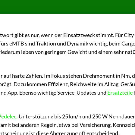
twort gibt es nur, wenn der Einsatzzweck stimmt. Für City
 fürs eMTB sind Traktion und Dynamik wichtig, beim Carg
wiederum leben von geringem Gewicht und einem sehr natü
ur auf harte Zahlen. Im Fokus stehen Drehmoment in Nm, d
prägt. Dazu kommen Effizienz, Reichweite im Alltag, Geräu
nd App. Ebenso wichtig: Service, Updates und
Ersatzteile
f
Pedelec
: Unterstützung bis 25 km/h und 250 W Nenndauer
damit bei anderen Regeln, etwa bei Versicherung, Kennzeic
ntscheidung ist diese Abgrenzung oft entscheidend.