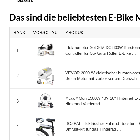
Das sind die beliebtesten E-Bike
RANK
VORSCHAU
PRODUKT
Elektromotor Set 36V DC 800W,Bürstenmo
1
Controller für Go-Karts Roller E-Bike ...
VEVOR 2000 W elektrischer bürstenlose
2
U/min Motor mit verbessertem Drehzah ..
MccoMMon 1500W 48V 26“ Hinterrad E-Bi
3
Hinterrad,Vorderrad ...
DOZPAL Elektrischer Fahrrad-Booster – G
4
Umrüst-Kit für das Hinterrad ...