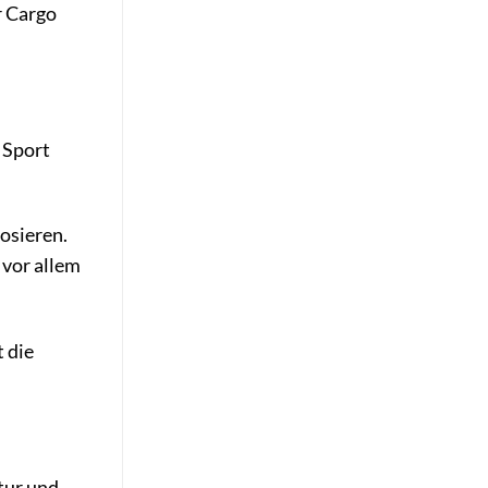
r Cargo
 Sport
dosieren.
 vor allem
 die
tur und