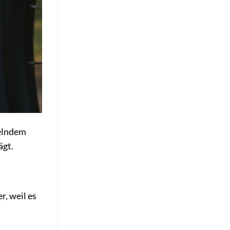
selndem
ägt.
r, weil es