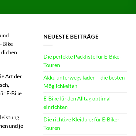
 und
NEUESTE BEITRÄGE
o-Bike
rlichen
Die perfekte Packliste für E-Bike-
Touren
ie Art der
Akku unterwegs laden – die besten
sch,
Möglichkeiten
ür E-Bike
E-Bike für den Alltag optimal
einrichten
leistung.
Die richtige Kleidung für E-Bike-
hen und je
Touren