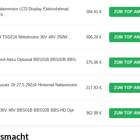
benmotor LCD Display Elektrofahrrad
184,41 €
ZUM TOP AN
b ...
 TSDZ16 Mittelmotor 36V 48V 250W ...
306,29 €
ZUM TOP AN
 mit Akku Optional BBS01B BBS02B BBS-
375,06 €
ZUM TOP AN
tz 26 27,5 29Zoll Hinterrad Nabenmotor
217,83 €
ZUM TOP AN
r 36V 48V BBS01B BBS02B BBS-HD Opt
362,99 €
ZUM TOP AN
usmacht