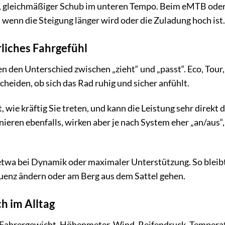
ter, gleichmäßiger Schub im unteren Tempo. Beim eMTB ode
, wenn die Steigung länger wird oder die Zuladung hoch ist.
liches Fahrgefühl
den Unterschied zwischen „zieht“ und „passt“. Eco, Tour,
cheiden, ob sich das Rad ruhig und sicher anfühlt.
wie kräftig Sie treten, und kann die Leistung sehr direkt 
eren ebenfalls, wirken aber je nach System eher „an/aus“,
 etwa bei Dynamik oder maximaler Unterstützung. So bleibt
quenz ändern oder am Berg aus dem Sattel gehen.
h im Alltag
u. Fahrergewicht, Höhenmeter, Wind, Reifendruck, Tempera