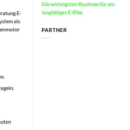
Die wichtigsten Routinen für ein
langlebiges E-Bike
eratung E-
ystem als
abenmotor
PARTNER
en.
Regeln.
muten