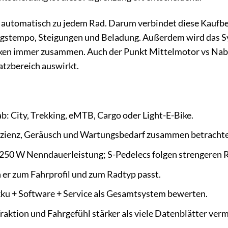
cht automatisch zu jedem Rad. Darum verbindet diese Kaufb
tagstempo, Steigungen und Beladung. Außerdem wird das S
irken immer zusammen. Auch der Punkt Mittelmotor vs N
satzbereich auswirkt.
: City, Trekking, eMTB, Cargo oder Light-E-Bike.
ffizienz, Geräusch und Wartungsbedarf zusammen betracht
d 250 W Nenndauerleistung; S-Pedelecs folgen strengeren 
n er zum Fahrprofil und zum Radtyp passt.
ku + Software + Service als Gesamtsystem bewerten.
aktion und Fahrgefühl stärker als viele Datenblätter ver