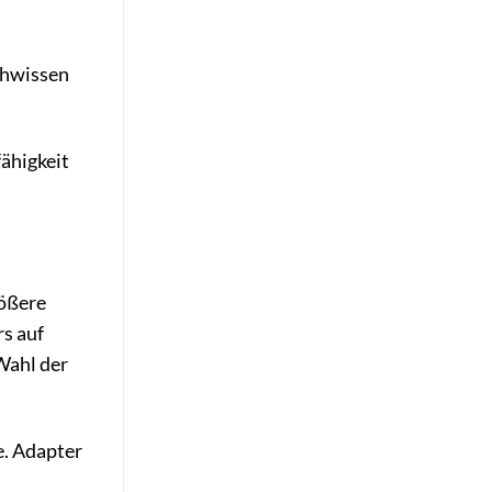
chwissen
fähigkeit
rößere
s auf
Wahl der
e. Adapter