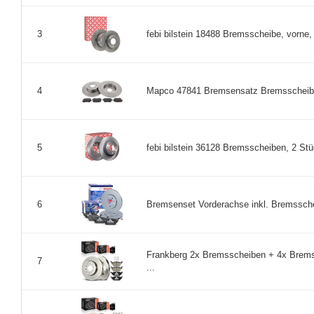
febi bilstein 18488 Bremsscheibe, vorne, 
3
Mapco 47841 Bremsensatz Bremsscheiben
4
febi bilstein 36128 Bremsscheiben, 2 Stüc
5
Bremsenset Vorderachse inkl. Bremssche
6
Frankberg 2x Bremsscheiben + 4x Bre
7
...