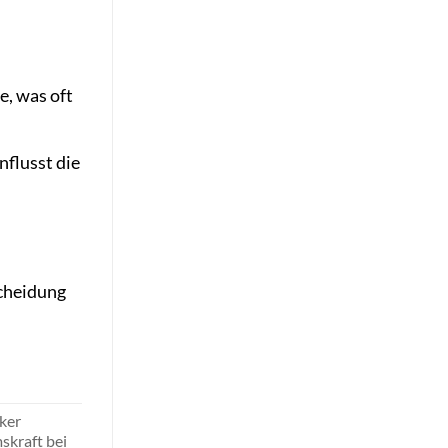
e, was oft
flusst die
scheidung
ker
skraft bei