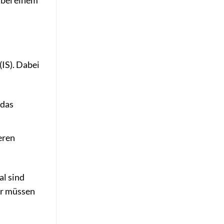
 bei einem
IS). Dabei
 das
eren
l sind
er müssen