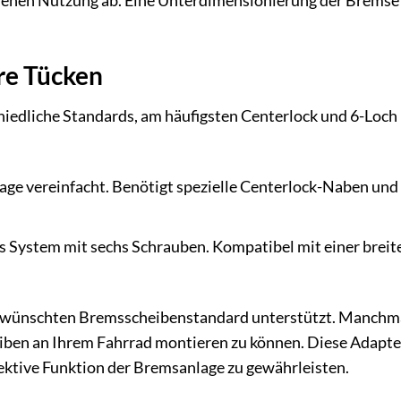
henen Nutzung ab. Eine Unterdimensionierung der Bremse
re Tücken
edliche Standards, am häufigsten Centerlock und 6-Loch (
ge vereinfacht. Benötigt spezielle Centerlock-Naben und
es System mit sechs Schrauben. Kompatibel mit einer breit
 gewünschten Bremsscheibenstandard unterstützt. Manchma
eiben an Ihrem Fahrrad montieren zu können. Diese Adapt
fektive Funktion der Bremsanlage zu gewährleisten.