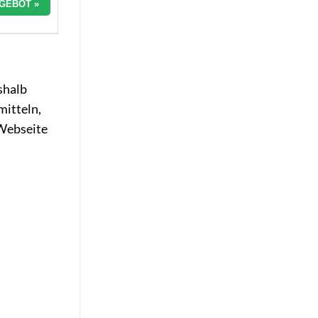
GEBOT »
shalb
mitteln,
 Webseite