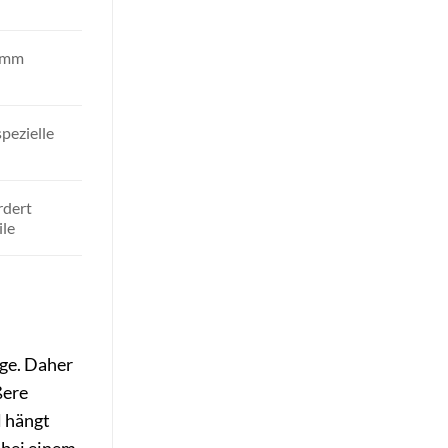
60mm
pezielle
rdert
ile
age. Daher
ßere
 hängt