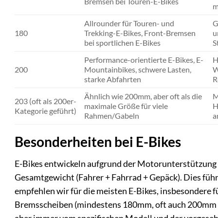
Bremsen bei Touren-E-Bikes
m
Allrounder für Touren- und
G
180
Trekking-E-Bikes, Front-Bremsen
u
bei sportlichen E-Bikes
S
Performance-orientierte E-Bikes, E-
H
200
Mountainbikes, schwere Lasten,
W
starke Abfahrten
R
Ähnlich wie 200mm, aber oft als die
M
203 (oft als 200er-
maximale Größe für viele
H
Kategorie geführt)
Rahmen/Gabeln
a
Besonderheiten bei E-Bikes
E-Bikes entwickeln aufgrund der Motorunterstützung 
Gesamtgewicht (Fahrer + Fahrrad + Gepäck). Dies führ
empfehlen wir für die meisten E-Bikes, insbesondere 
Bremsscheiben (mindestens 180mm, oft auch 200mm o