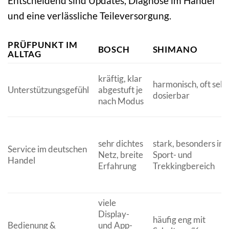
Entscheidend sind Updates, Diagnose im Handel
und eine verlässliche Teileversorgung.
PRÜFPUNKT IM
BOSCH
SHIMANO
ALLTAG
kräftig, klar
harmonisch, oft sehr
Unterstützungsgefühl
abgestuft je
dosierbar
nach Modus
sehr dichtes
stark, besonders im
Service im deutschen
Netz, breite
Sport- und
Handel
Erfahrung
Trekkingbereich
viele
Display-
häufig eng mit
Bedienung &
und App-