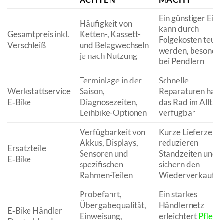
Ein günstiger Ein
Häufigkeit von
kann durch
Gesamtpreis inkl.
Ketten-, Kassett-
Folgekosten teur
Verschleiß
und Belagwechseln
werden, besonde
je nach Nutzung
bei Pendlern
Terminlage in der
Schnelle
Werkstattservice
Saison,
Reparaturen hal
E‑Bike
Diagnosezeiten,
das Rad im Allta
Leihbike-Optionen
verfügbar
Verfügbarkeit von
Kurze Lieferzeit
Akkus, Displays,
reduzieren
Ersatzteile
Sensoren und
Standzeiten und
E‑Bike
spezifischen
sichern den
Rahmen-Teilen
Wiederverkaufs
Probefahrt,
Ein starkes
Übergabequalität,
Händlernetz
E‑Bike Händler
Einweisung,
erleichtert
Pfleg