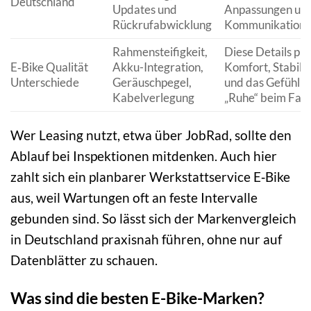
Deutschland
Updates und
Anpassungen un
Rückrufabwicklung
Kommunikation
Rahmensteifigkeit,
Diese Details pr
E‑Bike Qualität
Akku-Integration,
Komfort, Stabilit
Unterschiede
Geräuschpegel,
und das Gefühl v
Kabelverlegung
„Ruhe“ beim Fah
Wer Leasing nutzt, etwa über JobRad, sollte den
Ablauf bei Inspektionen mitdenken. Auch hier
zahlt sich ein planbarer Werkstattservice E‑Bike
aus, weil Wartungen oft an feste Intervalle
gebunden sind. So lässt sich der Markenvergleich
in Deutschland praxisnah führen, ohne nur auf
Datenblätter zu schauen.
Was sind die besten E-Bike-Marken?