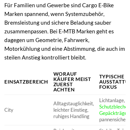
Für Familien und Gewerbe sind Cargo E‑Bike
Marken spannend, wenn Systemzubehör,
Bremsleistung und sichere Beladung sauber
zusammenpassen. Bei E‑MTB Marken geht es
dagegen um Geometrie, Fahrwerk,
Motorkühlung und eine Abstimmung, die auch im
steilen Anstieg kontrolliert bleibt.
WORAUF
TYPISCHE
KÄUFER MEIST
EINSATZBEREICH
AUSSTATTU
ZUERST
FOKUS
ACHTEN
Lichtanlage,
Alltagstauglichkeit,
Schutzbleche
,
City
leichter Einstieg,
Gepäckträger
,
ruhiges Handling
pannensichere