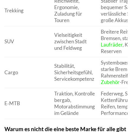
Reichweite,
Stabiler Träge
Ergonomie,
bequemer Satt
Trekking
Zuladung für
verlässliche S
Touren
große Akkus
Breitere Reife
Vielseitigkeit
Bremsen, stab
SUV
zwischen Stadt
Laufräder
, Ko
und Feldweg
Reserven
Systemboxen/K
Stabilität,
starke Bremse
Cargo
Sicherheitsgefühl,
Rahmensteifig
Servicekompetenz
Zubehör
-Frei
Traktion, Kontrolle
Federweg, Sch
bergab,
Kettenführung,
E‑MTB
Motorabstimmung
Reifen, temper
im Gelände
Performance
Warum es nicht die eine beste Marke für alle gibt