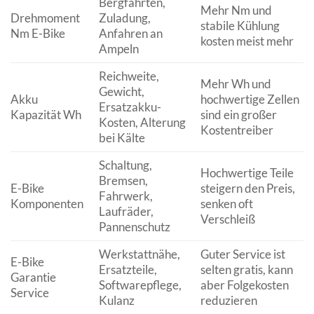
Bergfahrten,
Mehr Nm und
Drehmoment
Zuladung,
stabile Kühlung
Nm E-Bike
Anfahren an
kosten meist mehr
Ampeln
Reichweite,
Mehr Wh und
Gewicht,
Akku
hochwertige Zellen
Ersatzakku-
Kapazität Wh
sind ein großer
Kosten, Alterung
Kostentreiber
bei Kälte
Schaltung,
Hochwertige Teile
Bremsen,
E-Bike
steigern den Preis,
Fahrwerk,
Komponenten
senken oft
Laufräder,
Verschleiß
Pannenschutz
Werkstattnähe,
Guter Service ist
E-Bike
Ersatzteile,
selten gratis, kann
Garantie
Softwarepflege,
aber Folgekosten
Service
Kulanz
reduzieren