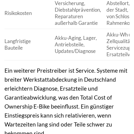
Versicherung,
Abstellort, 
Diebstahlprävention,
der Stadt, Q
Risikokosten
Reparaturen
von Schloss 
außerhalb Garantie
Rahmenkom
Akku-Wh u
Akku-Aging, Lager,
Langfristige
Zellqualität,
Antriebsteile,
Bauteile
Servicezuga
Updates/Diagnose
Ersatzteilv
Ein weiterer Preistreiber ist Service. Systeme mit
breiter Werkstattabdeckung in Deutschland
erleichtern Diagnose, Ersatzteile und
Garantieabwicklung, was den Total Cost of
Ownership E-Bike beeinflusst. Ein günstiger
Einstiegspreis kann sich relativieren, wenn
Wartezeiten lang sind oder Teile schwer zu
bekommen sind.