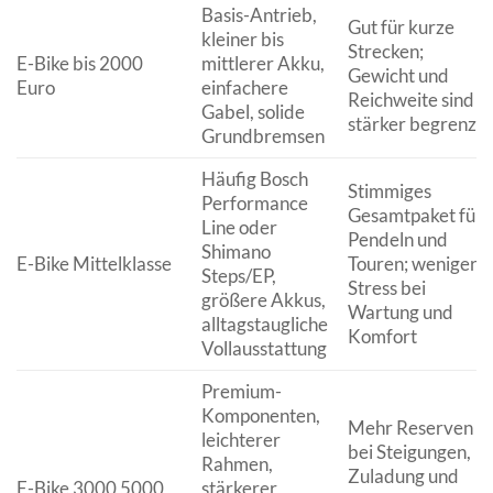
Basis-Antrieb,
Gut für kurze
kleiner bis
Strecken;
E-Bike bis 2000
mittlerer Akku,
Gewicht und
Euro
einfachere
Reichweite sind
Gabel, solide
stärker begrenzt
Grundbremsen
Häufig Bosch
Stimmiges
Performance
Gesamtpaket für
Line oder
Pendeln und
Shimano
E-Bike Mittelklasse
Touren; weniger
Steps/EP,
Stress bei
größere Akkus,
Wartung und
alltagstaugliche
Komfort
Vollausstattung
Premium-
Komponenten,
Mehr Reserven
leichterer
bei Steigungen,
Rahmen,
Zuladung und
E-Bike 3000 5000
stärkerer