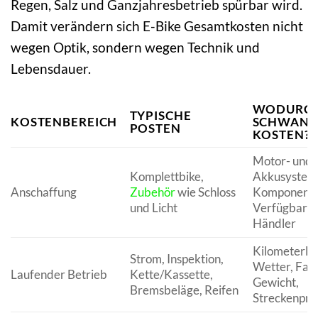
Regen, Salz und Ganzjahresbetrieb spürbar wird.
Damit verändern sich E-Bike Gesamtkosten nicht
wegen Optik, sondern wegen Technik und
Lebensdauer.
WODURC
TYPISCHE
KOSTENBEREICH
SCHWANK
POSTEN
KOSTEN?
Motor- und
Komplettbike,
Akkusystem
Anschaffung
Zubehör
wie Schloss
Komponente
und Licht
Verfügbarke
Händler
Kilometerlei
Strom, Inspektion,
Wetter, Fahrs
Laufender Betrieb
Kette/Kassette,
Gewicht,
Bremsbeläge, Reifen
Streckenprof