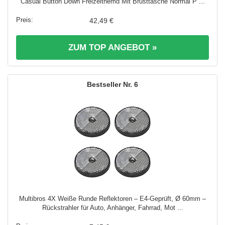
Casual Button Down Freizeithemd Mit Brusttasche Normal P ...
42,49 €
ZUM TOP ANGEBOT »
6
Multibros 4X Weiße Runde Reflektoren – E4-Geprüft, Ø 60mm –
Rückstrahler für Auto, Anhänger, Fahrrad, Mot ...