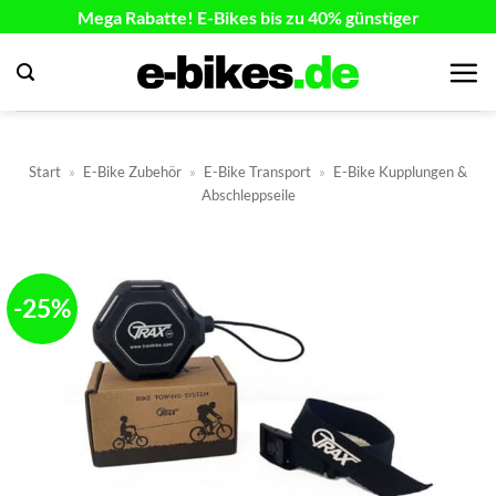
Zum
Mega Rabatte! E-Bikes bis zu 40% günstiger
Inhalt
springen
Start
»
E-Bike Zubehör
»
E-Bike Transport
»
E-Bike Kupplungen &
Abschleppseile
-25%