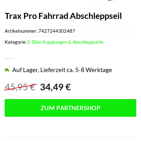
Trax Pro Fahrrad Abschleppseil
Artikelnummer:
7427244302487
Kategorie:
E-Bike Kupplungen & Abschleppseile
Auf Lager, Lieferzeit ca. 5-8 Werktage
Ursprünglicher
Aktueller
45,95
€
34,49
€
Preis
Preis
war:
ist:
ZUM PARTNERSHOP
45,95 €
34,49 €.