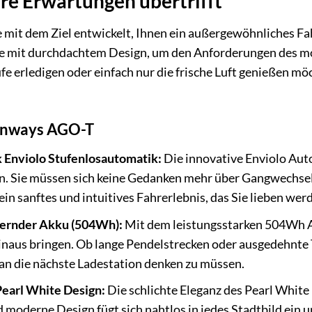
hre Erwartungen übertrifft
it dem Ziel entwickelt, Ihnen ein außergewöhnliches Fah
gie mit durchdachtem Design, um den Anforderungen des mo
fe erledigen oder einfach nur die frische Luft genießen mö
Tenways AGO-T
 Enviolo Stufenlosautomatik:
Die innovative Enviolo Auto
. Sie müssen sich keine Gedanken mehr über Gangwechsel 
ein sanftes und intuitives Fahrerlebnis, das Sie lieben wer
uernder Akku (504Wh):
Mit dem leistungsstarken 504Wh Ak
inaus bringen. Ob lange Pendelstrecken oder ausgedehnte 
 an die nächste Ladestation denken zu müssen.
Pearl White Design:
Die schlichte Eleganz des Pearl White
 moderne Design fügt sich nahtlos in jedes Stadtbild ein u