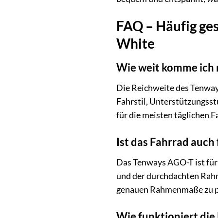
FAQ – Häufig ge
White
Wie weit komme ich 
Die Reichweite des Tenway
Fahrstil, Unterstützungss
für die meisten täglichen F
Ist das Fahrrad auch
Das Tenways AGO-T ist für 
und der durchdachten Rahme
genauen Rahmenmaße zu prü
Wie funktioniert di