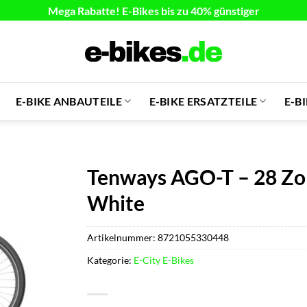
Mega Rabatte! E-Bikes bis zu 40% günstiger
E-BIKE ANBAUTEILE
E-BIKE ERSATZTEILE
E-B
Tenways AGO-T – 28 Zol
White
Artikelnummer:
8721055330448
Kategorie:
E-City E-Bikes