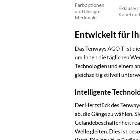
Farboptionen
Exklusiv i
und Design-
Kabel und
Merkmale
Entwickelt für I
Das Tenways AGO-T ist die 
um Ihnen die täglichen Weg
Technologien und einem an
gleichzeitig stilvoll unter
Intelligente Technol
Der Herzstück des Tenways
ab, die Gänge zu wählen. S
Geländebeschaffenheit reagi
Welle gleiten. Dies ist be