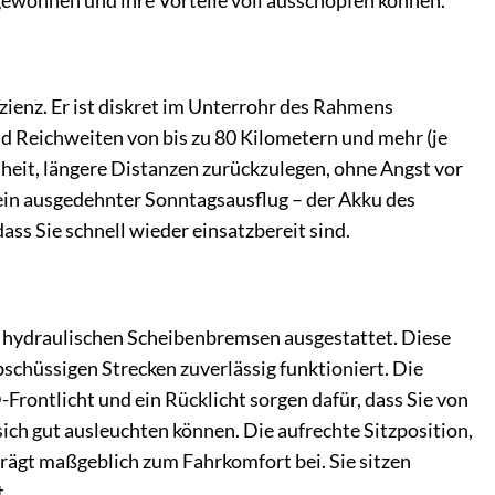
 gewöhnen und ihre Vorteile voll ausschöpfen können.
izienz. Er ist diskret im Unterrohr des Rahmens
ind Reichweiten von bis zu 80 Kilometern und mehr (je
iheit, längere Distanzen zurückzulegen, ohne Angst vor
ein ausgedehnter Sonntagsausflug – der Akku des
ass Sie schnell wieder einsatzbereit sind.
n hydraulischen Scheibenbremsen ausgestattet. Diese
bschüssigen Strecken zuverlässig funktioniert. Die
D-Frontlicht und ein Rücklicht sorgen dafür, dass Sie von
ich gut ausleuchten können. Die aufrechte Sitzposition,
rägt maßgeblich zum Fahrkomfort bei. Sie sitzen
.