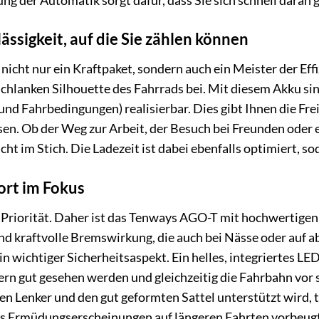
ung der Automatik sorgt dafür, dass Sie sich schnell daran
ssigkeit, auf die Sie zählen können
icht nur ein Kraftpaket, sondern auch ein Meister der Eff
r schlanken Silhouette des Fahrrads bei. Mit diesem Akku s
nd Fahrbedingungen) realisierbar. Dies gibt Ihnen die Fre
en. Ob der Weg zur Arbeit, der Besuch bei Freunden oder 
ht im Stich. Die Ladezeit ist dabei ebenfalls optimiert, sod
ort im Fokus
e Priorität. Daher ist das Tenways AGO-T mit hochwertige
und kraftvolle Bremswirkung, die auch bei Nässe oder auf a
in wichtiger Sicherheitsaspekt. Ein helles, integriertes LE
n gut gesehen werden und gleichzeitig die Fahrbahn vor s
n Lenker und den gut geformten Sattel unterstützt wird, t
s Ermüdungserscheinungen auf längeren Fahrten vorbeugt