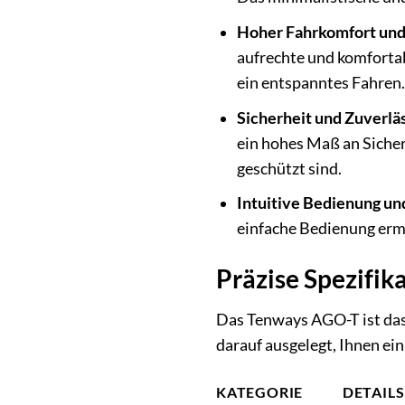
Hoher Fahrkomfort und
aufrechte und komfortab
ein entspanntes Fahren.
Sicherheit und Zuverläs
ein hohes Maß an Sicher
geschützt sind.
Intuitive Bedienung un
einfache Bedienung ermö
Präzise Spezifik
Das Tenways AGO-T ist das
darauf ausgelegt, Ihnen ein
KATEGORIE
DETAILS