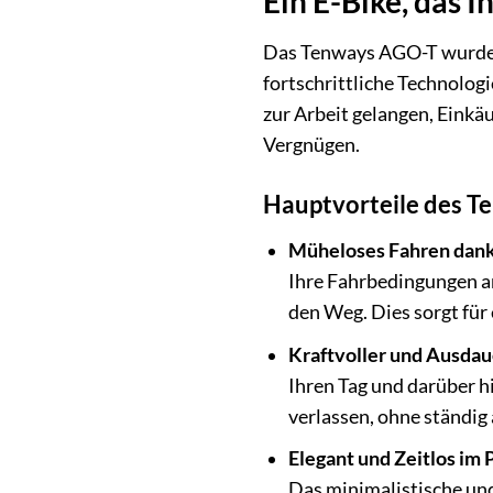
Ein E-Bike, das I
Das Tenways AGO-T wurde m
fortschrittliche Technolo
zur Arbeit gelangen, Einkäu
Vergnügen.
Hauptvorteile des 
Müheloses Fahren dank
Ihre Fahrbedingungen an
den Weg. Dies sorgt für 
Kraftvoller und Ausda
Ihren Tag und darüber h
verlassen, ohne ständig
Elegant und Zeitlos im 
Das minimalistische und