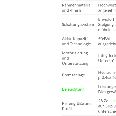
Rahmenmaterial
Hochwerti
und -finish
angenehm 
Enviolo T
Schaltungssystem
Steigung 
müheloses
Akku-Kapazität
504Wh Lit
und Technologie
ausgedehn
Motorisierung
Integrier
und
Unterstütz
Unterstützung
Hydraulis
Bremsanlage
präzise Do
Leistungs
Beleuchtung
Dies gewä
28 Zoll
La
Reifengröße und
auf Grip 
Profil
unterschi