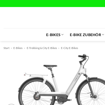
Zum
Inhalt
springen
E-BIKES
E-BIKE ZUBEHÖR
Start
»
E-Bikes
»
E-Trekking & City E-Bikes
»
E-City E-Bikes