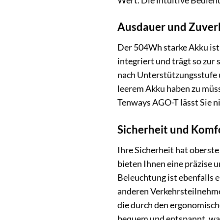
Wert. Die intuitive Bedien
Ausdauer und Zuverlä
Der 504Wh starke Akku ist n
integriert und trägt so zu
nach Unterstützungsstufe u
leerem Akku haben zu müss
Tenways AGO-T lässt Sie nic
Sicherheit und Komf
Ihre Sicherheit hat oberst
bieten Ihnen eine präzise 
Beleuchtung ist ebenfalls e
anderen Verkehrsteilnehmer
die durch den ergonomische
bequem und entspannt, wa