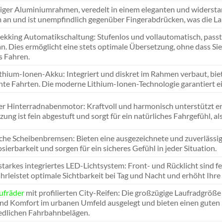
ger Aluminiumrahmen, veredelt in einem eleganten und widerstand
an und ist unempfindlich gegenüber Fingerabdrücken, was die Lan
rekking Automatikschaltung: Stufenlos und vollautomatisch, passt
an. Dies ermöglicht eine stets optimale Übersetzung, ohne dass S
 Fahren.
hium-Ionen-Akku: Integriert und diskret im Rahmen verbaut, biet
te Fahrten. Die moderne Lithium-Ionen-Technologie garantiert e
ter Hinterradnabenmotor: Kraftvoll und harmonisch unterstützt er 
ung ist fein abgestuft und sorgt für ein natürliches Fahrgefühl, a
che Scheibenbremsen: Bieten eine ausgezeichnete und zuverlässig
sierbarkeit und sorgen für ein sicheres Gefühl in jeder Situation.
starkes integriertes LED-Lichtsystem: Front- und Rücklicht sind
hrleistet optimale Sichtbarkeit bei Tag und Nacht und erhöht Ihre
ufräder
mit profilierten City-Reifen: Die großzügige Laufradgröße 
und Komfort im urbanen Umfeld ausgelegt und bieten einen guten
edlichen Fahrbahnbelägen.