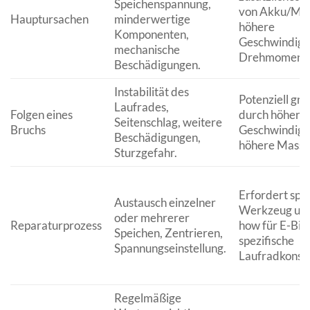
Speichenspannung,
von Akku/Mot
Hauptursachen
minderwertige
höhere
Komponenten,
Geschwindigk
mechanische
Drehmomente
Beschädigungen.
Instabilität des
Potenziell gr
Laufrades,
Folgen eines
durch höhere
Seitenschlag, weitere
Bruchs
Geschwindigk
Beschädigungen,
höhere Masse
Sturzgefahr.
Erfordert spez
Austausch einzelner
Werkzeug un
oder mehrerer
Reparaturprozess
how für E-Bik
Speichen, Zentrieren,
spezifische
Spannungseinstellung.
Laufradkonstr
Regelmäßige