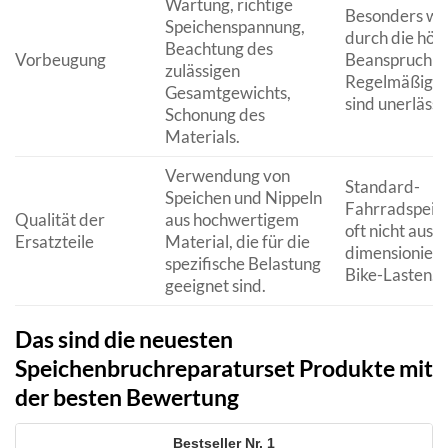
Wartung, richtige
Besonders wic
Speichenspannung,
durch die höh
Beachtung des
Vorbeugung
Beanspruchun
zulässigen
Regelmäßige 
Gesamtgewichts,
sind unerlässli
Schonung des
Materials.
Verwendung von
Standard-
Speichen und Nippeln
Fahrradspeich
Qualität der
aus hochwertigem
oft nicht ausr
Ersatzteile
Material, die für die
dimensioniert 
spezifische Belastung
Bike-Lasten.
geeignet sind.
Das sind die neuesten
Speichenbruchreparaturset Produkte mit
der besten Bewertung
1