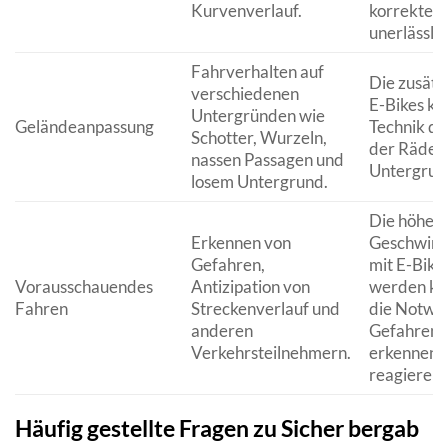
Kurvenverlauf.
korrekte 
unerlässlic
Fahrverhalten auf
Die zusätz
verschiedenen
E-Bikes ka
Untergründen wie
Geländeanpassung
Technik d
Schotter, Wurzeln,
der Räder 
nassen Passagen und
Untergrun
losem Untergrund.
Die höher
Erkennen von
Geschwindi
Gefahren,
mit E-Bikes
Vorausschauendes
Antizipation von
werden kö
Fahren
Streckenverlauf und
die Notwen
anderen
Gefahren f
Verkehrsteilnehmern.
erkennen u
reagieren.
Häufig gestellte Fragen zu Sicher bergab