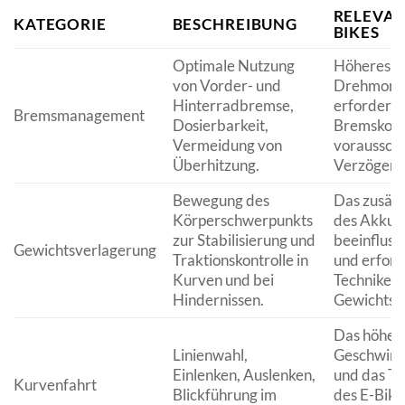
RELEVAN
KATEGORIE
BESCHREIBUNG
BIKES
Optimale Nutzung
Höheres G
von Vorder- und
Drehmomen
Hinterradbremse,
erfordern 
Bremsmanagement
Dosierbarkeit,
Bremskont
Vermeidung von
voraussch
Überhitzung.
Verzögeru
Bewegung des
Das zusätz
Körperschwerpunkts
des Akkus
zur Stabilisierung und
beeinfluss
Gewichtsverlagerung
Traktionskontrolle in
und erford
Kurven und bei
Techniken 
Hindernissen.
Gewichtsv
Das höher
Linienwahl,
Geschwindi
Einlenken, Auslenken,
und das T
Kurvenfahrt
Blickführung im
des E-Bike