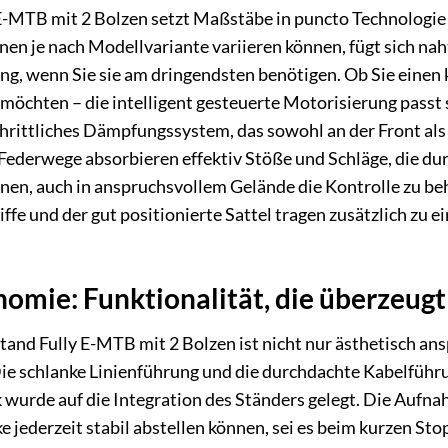
E-MTB mit 2 Bolzen setzt Maßstäbe in puncto Technologie 
nen je nach Modellvariante variieren können, fügt sich nah
g, wenn Sie sie am dringendsten benötigen. Ob Sie einen 
möchten – die intelligent gesteuerte Motorisierung passt 
chrittliches Dämpfungssystem, das sowohl an der Front al
ederwege absorbieren effektiv Stöße und Schläge, die du
en, auch in anspruchsvollem Gelände die Kontrolle zu behal
fe und der gut positionierte Sattel tragen zusätzlich zu e
omie: Funktionalität, die überzeugt
tand Fully E-MTB mit 2 Bolzen ist nicht nur ästhetisch an
 Die schlanke Linienführung und die durchdachte Kabelfüh
urde auf die Integration des Ständers gelegt. Die Aufnah
ike jederzeit stabil abstellen können, sei es beim kurzen S