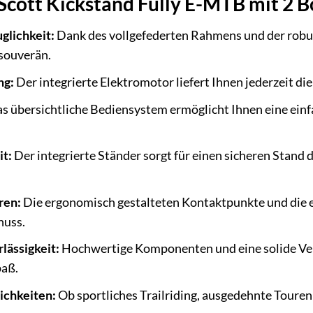
 Scott Kickstand Fully E-MTB mit 2 B
glichkeit:
Dank des vollgefederten Rahmens und der robu
 souverän.
ng:
Der integrierte Elektromotor liefert Ihnen jederzeit di
s übersichtliche Bediensystem ermöglicht Ihnen eine ein
it:
Der integrierte Ständer sorgt für einen sicheren Stand 
ren:
Die ergonomisch gestalteten Kontaktpunkte und die 
nuss.
lässigkeit:
Hochwertige Komponenten und eine solide Ver
paß.
ichkeiten:
Ob sportliches Trailriding, ausgedehnte Touren o