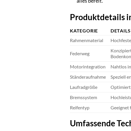
alles bereit.
Produktdetails i
KATEGORIE
DETAILS
Rahmenmaterial
Hochfeste
Konzipiert
Federweg
Bodenkon
Motorintegration
Nahtlos i
Ständeraufnahme
Speziell e
Laufradgröße
Optimiert 
Bremssystem
Hochleist
Reifentyp
Geeignet f
Umfassende Techn