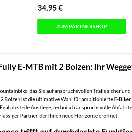
34,95
€
ZUM PARTNERSHOP
Fully E-MTB mit 2 Bolzen: Ihr Wegge
untainbike, das Sie auf anspruchsvollen Trails sicher u
 Bolzen ist die ultimative Wahl für ambitionierte E-Biker, 
. Egal ob steile Anstiege, technisch anspruchsvolle Abfah
erlässiger Partner, der Ihnen neue Horizonte eröffnet.
nce trifft auf durchdachte Funktion