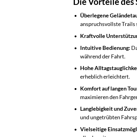
Die Vorteile des
Überlegene Geländetau
anspruchsvollste Trails
Kraftvolle Unterstützu
Intuitive Bedienung:
Da
während der Fahrt.
Hohe Alltagstauglichke
erheblich erleichtert.
Komfort auf langen Tou
maximieren den Fahrge
Langlebigkeit und Zuver
und ungetrübten Fahrs
Vielseitige Einsatzmögl