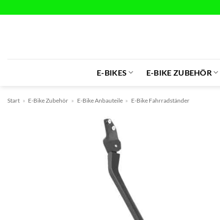
Zum
Inhalt
springen
E-BIKES
E-BIKE ZUBEHÖR
Start
»
E-Bike Zubehör
»
E-Bike Anbauteile
»
E-Bike Fahrradständer