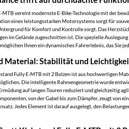
 E-MTB vereint modernste E-Bike-Technologie mit der bewä
tion eines leistungsstarken Motorsystems sorgt für souve
tergrund für Komfort und Kontrolle sorgt. Das Herzstück
ngen im Gelände zugeschnitten ist. Die spezielle Auslegu
glichen Ihnen ein dynamisches Fahrerlebnis, das Sie jed
 Material: Stabilität und Leichtigk
tand Fully E-MTB mit 2 Bolzen ist aus hochwertigen Mater
öglichen. Die intelligente Rahmengeometrie wurde entwic
e Ermüdung auf langen Touren reduziert und gleichzeitig ag
omponenten, von der Gabel bis zum Dämpfer, zeugt von ein
satz. Jedes Element ist darauf ausgelegt, den Belastungen