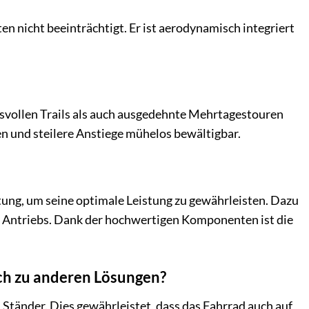
en nicht beeinträchtigt. Er ist aerodynamisch integriert
svollen Trails als auch ausgedehnte Mehrtagestouren
n und steilere Anstiege mühelos bewältigbar.
ng, um seine optimale Leistung zu gewährleisten. Dazu
s Antriebs. Dank der hochwertigen Komponenten ist die
ch zu anderen Lösungen?
Ständer. Dies gewährleistet, dass das Fahrrad auch auf