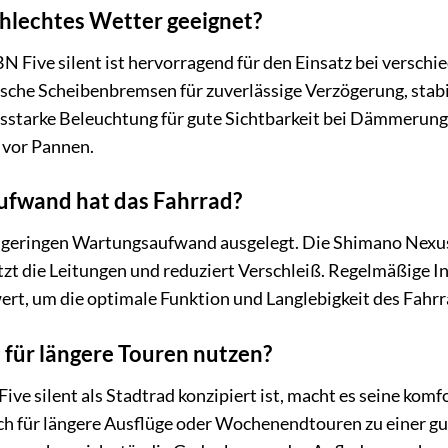
schlechtes Wetter geeignet?
BN Five silent ist hervorragend für den Einsatz bei versc
sche Scheibenbremsen für zuverlässige Verzögerung, stabi
gsstarke Beleuchtung für gute Sichtbarkeit bei Dämmerung
 vor Pannen.
fwand hat das Fahrrad?
uf geringen Wartungsaufwand ausgelegt. Die Shimano Nexu
zt die Leitungen und reduziert Verschleiß. Regelmäßige I
rt, um die optimale Funktion und Langlebigkeit des Fahrr
 für längere Touren nutzen?
ve silent als Stadtrad konzipiert ist, macht es seine kom
uch für längere Ausflüge oder Wochenendtouren zu einer 