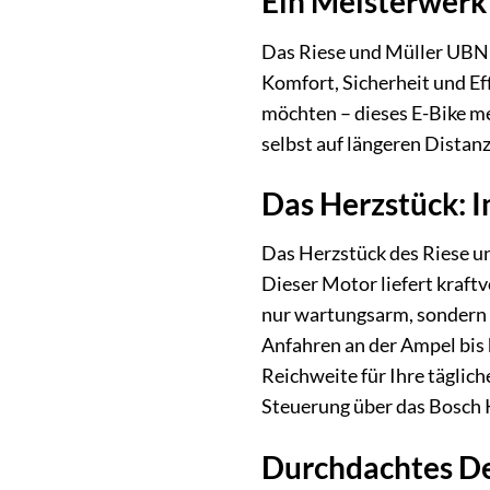
Ein Meisterwerk 
Das Riese und Müller UBN F
Komfort, Sicherheit und Eff
möchten – dieses E-Bike me
selbst auf längeren Distan
Das Herzstück: I
Das Herzstück des Riese u
Dieser Motor liefert kraftv
nur wartungsarm, sondern b
Anfahren an der Ampel bis
Reichweite für Ihre täglic
Steuerung über das Bosch K
Durchdachtes De