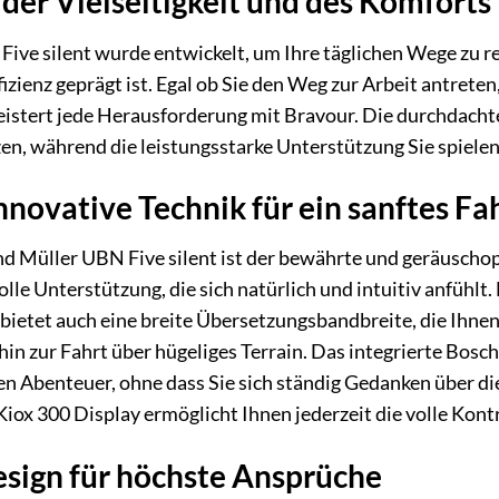
der Vielseitigkeit und des Komforts
ive silent wurde entwickelt, um Ihre täglichen Wege zu rev
izienz geprägt ist. Egal ob Sie den Weg zur Arbeit antrete
istert jede Herausforderung mit Bravour. Die durchdachte
zen, während die leistungsstarke Unterstützung Sie spiele
nnovative Technik für ein sanftes Fa
nd Müller UBN Five silent ist der bewährte und geräuscho
olle Unterstützung, die sich natürlich und intuitiv anfühlt
ietet auch eine breite Übersetzungsbandbreite, die Ihnen
 hin zur Fahrt über hügeliges Terrain. Das integrierte B
hen Abenteuer, ohne dass Sie sich ständig Gedanken über d
iox 300 Display ermöglicht Ihnen jederzeit die volle Kon
sign für höchste Ansprüche