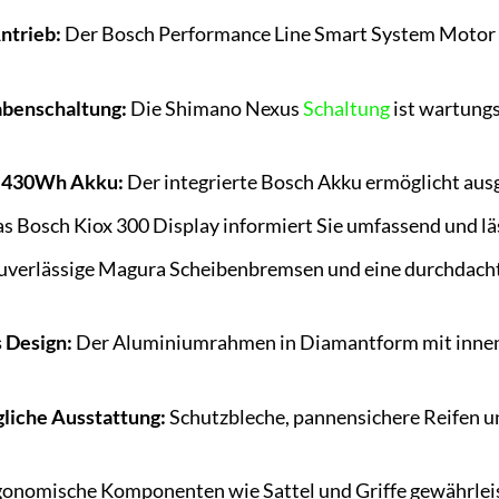
Antrieb:
Der Bosch Performance Line Smart System Motor l
benschaltung:
Die Shimano Nexus
Schaltung
ist wartungs
k 430Wh Akku:
Der integrierte Bosch Akku ermöglicht aus
s Bosch Kiox 300 Display informiert Sie umfassend und läs
verlässige Magura Scheibenbremsen und eine durchdacht
s Design:
Der Aluminiumrahmen in Diamantform mit innenve
gliche Ausstattung:
Schutzbleche, pannensichere Reifen un
onomische Komponenten wie Sattel und Griffe gewährleis