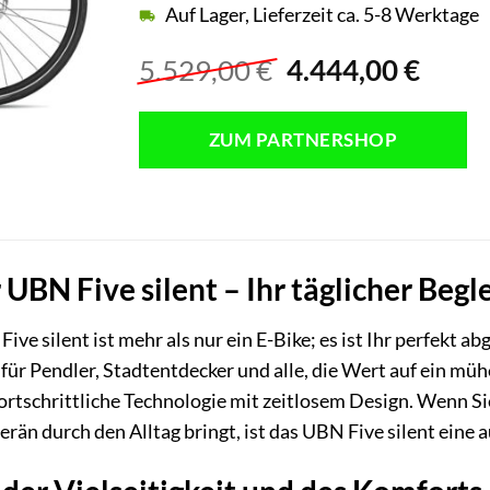
Auf Lager, Lieferzeit ca. 5-8 Werktage
Ursprünglicher
Aktue
5.529,00
€
4.444,00
€
Preis
Preis
war:
ist:
ZUM PARTNERSHOP
5.529,00 €
4.444
 UBN Five silent – Ihr täglicher Begl
ive silent ist mehr als nur ein E-Bike; es ist Ihr perfekt
 für Pendler, Stadtentdecker und alle, die Wert auf ein mü
ortschrittliche Technologie mit zeitlosem Design. Wenn Si
erän durch den Alltag bringt, ist das UBN Five silent eine