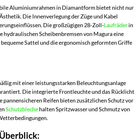
stabile Aluminiumrahmen in Diamantform bietet nicht nur
e Ästhetik. Die Innenverlegung der Züge und Kabel
rungseinflüssen. Die großzügigen 28-Zoll-
Laufräder
in
die hydraulischen Scheibenbremsen von Magura eine
r bequeme Sattel und die ergonomisch geformten Griffe
enmäßig mit einer leistungsstarken Beleuchtungsanlage
arantiert. Die integrierte Frontleuchte und das Rücklicht
e pannensicheren Reifen bieten zusätzlichen Schutz vor
len
Schutzbleche
halten Spritzwasser und Schmutz von
n Wetterbedingungen.
 Überblick: