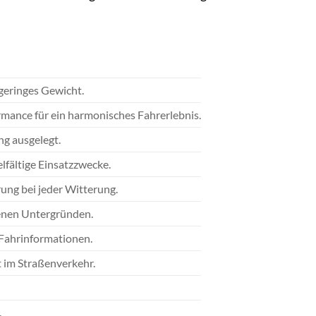
geringes Gewicht.
mance für ein harmonisches Fahrerlebnis.
g ausgelegt.
fältige Einsatzzwecke.
ung bei jeder Witterung.
denen Untergründen.
n Fahrinformationen.
t im Straßenverkehr.
.