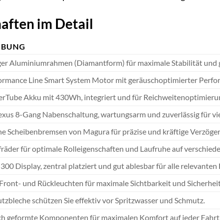
aften im Detail
IBUNG
er Aluminiumrahmen (Diamantform) für maximale Stabilität und 
ormance Line Smart System Motor mit geräuschoptimierter Perfor
rTube Akku mit 430Wh, integriert und für Reichweitenoptimierun
xus 8-Gang Nabenschaltung, wartungsarm und zuverlässig für viel
e Scheibenbremsen von Magura für präzise und kräftige Verzöger
fräder für optimale Rolleigenschaften und Laufruhe auf verschie
300 Display, zentral platziert und gut ablesbar für alle relevante
 Front- und Rückleuchten für maximale Sichtbarkeit und Sicherhei
utzbleche schützen Sie effektiv vor Spritzwasser und Schmutz.
h geformte Komponenten für maximalen Komfort auf jeder Fahrt