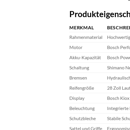
Produkteigensch
MERKMAL
BESCHRE
Rahmenmaterial
Hochwertig
Motor
Bosch Perf
Akku-Kapazität
Bosch Powe
Schaltung
Shimano Ne
Bremsen
Hydraulisch
Reifengröße
28 Zoll Lau
Display
Bosch Kiox 
Beleuchtung
Integrierte
Schutzbleche
Stabile Sch
Sattel und Griffe
Ergonomisc