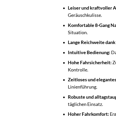
Leiser und kraftvoller 
Geräuschkulisse.
Komfortable 8-Gang Na
Situation.
Lange Reichweite dan
Intuitive Bedienung:
Da
Hohe Fahrsicherheit:
Zu
Kontrolle.
Zeitloses und elegante
Linienführung.
Robuste und alltagstau
täglichen Einsatz.
Hoher Fahrkomfort:
Erg