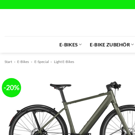
Zum
Inhalt
springen
E-BIKES
E-BIKE ZUBEHÖR
Start
»
E-Bikes
»
E-Special
»
Light E-Bikes
-20%