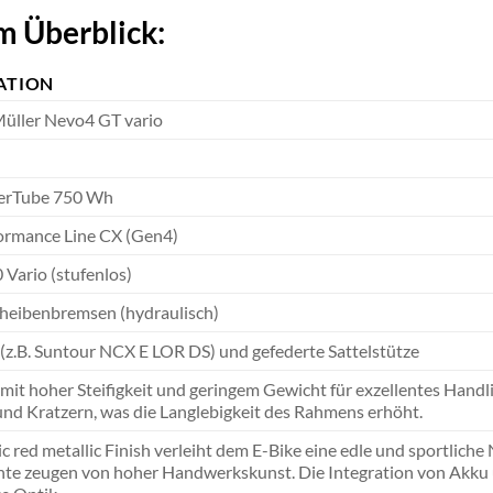
m Überblick:
ATION
Müller Nevo4 GT vario
erTube 750 Wh
ormance Line CX (Gen4)
 Vario (stufenlos)
heibenbremsen (hydraulisch)
(z.B. Suntour NCX E LOR DS) und gefederte Sattelstütze
it hoher Steifigkeit und geringem Gewicht für exzellentes Handlin
nd Kratzern, was die Langlebigkeit des Rahmens erhöht.
 red metallic Finish verleiht dem E-Bike eine edle und sportliche 
te zeugen von hoher Handwerkskunst. Die Integration von Akku u