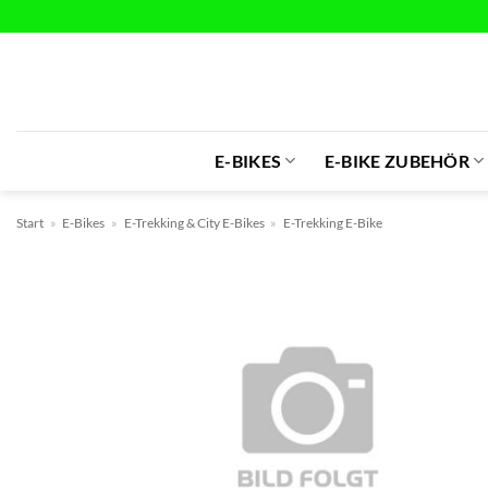
Zum
Inhalt
springen
E-BIKES
E-BIKE ZUBEHÖR
Start
»
E-Bikes
»
E-Trekking & City E-Bikes
»
E-Trekking E-Bike