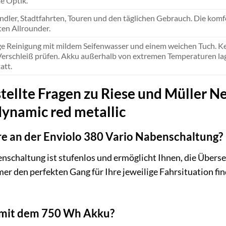
e Optik.
endler, Stadtfahrten, Touren und den täglichen Gebrauch. Die komf
en Allrounder.
e Reinigung mit mildem Seifenwasser und einem weichen Tuch. Ket
Verschleiß prüfen. Akku außerhalb von extremen Temperaturen lage
att.
tellte Fragen zu Riese und Müller N
dynamic red metallic
re an der Enviolo 380 Vario Nabenschaltung?
nschaltung ist stufenlos und ermöglicht Ihnen, die Über
mer den perfekten Gang für Ihre jeweilige Fahrsituation f
 mit dem 750 Wh Akku?