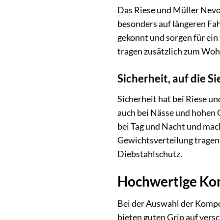
Das Riese und Müller Nevo4
besonders auf längeren Fah
gekonnt und sorgen für ein
tragen zusätzlich zum Wohl
Sicherheit, auf die S
Sicherheit hat bei Riese u
auch bei Nässe und hohen 
bei Tag und Nacht und mac
Gewichtsverteilung tragen 
Diebstahlschutz.
Hochwertige Kom
Bei der Auswahl der Kompo
bieten guten Grip auf ver