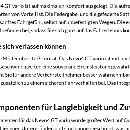
 GT vario ist auf maximalen Komfort ausgelegt. Die aufre
rten von Vorteil ist. Die Federgabel und die gefederte S
 sanftes Fahrgefühl, selbst auf unbefestigten Wegen. Die
befinden bei, sodass Sie sich ganz auf das Fahrerlebnis ko
ie sich verlassen können
nd Müller oberste Priorität. Das Nevo4 GT vario ist mit ho
Geschwindigkeiten eine souveräne Bremsleistung gewährle
ht Sie für andere Verkehrsteilnehmer besser wahrnehmbar
zusätzlich zu einem sicheren Fahrverhalten bei. Das integ
ponenten für Langlebigkeit und Zuv
nenten für das Nevo4 GT vario wurde großer Wert auf Qual
schiedenen Untergründen und sind pannengeschützt, was 