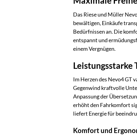
Maximale Freiheit
Das Riese und Müller Nevo
bewältigen, Einkäufe tran
Bedürfnissen an. Die komfo
entspannt und ermüdungsfre
einem Vergnügen.
Leistungsstarke 
Im Herzen des Nevo4 GT var
Gegenwind kraftvolle Unter
Anpassung der Übersetzung
erhöht den Fahrkomfort si
liefert Energie für beeind
Komfort und Ergono