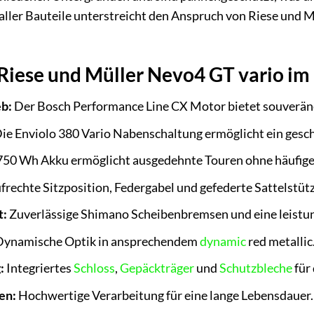
ller Bauteile unterstreicht den Anspruch von Riese und Mü
 Riese und Müller Nevo4 GT vario im
eb:
Der Bosch Performance Line CX Motor bietet souveräne
ie Enviolo 380 Vario Nabenschaltung ermöglicht ein gesch
750 Wh Akku ermöglicht ausgedehnte Touren ohne häufige
frechte Sitzposition, Federgabel und gefederte Sattelstüt
t:
Zuverlässige Shimano Scheibenbremsen und eine leistu
ynamische Optik in ansprechendem
dynamic
red metallic
:
Integriertes
Schloss
,
Gepäckträger
und
Schutzbleche
für 
en:
Hochwertige Verarbeitung für eine lange Lebensdauer.