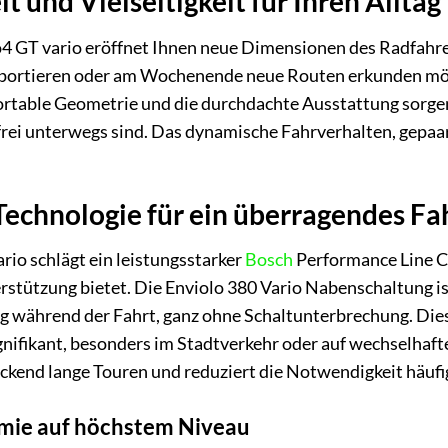
 und Vielseitigkeit für Ihren Alltag
4 GT vario eröffnet Ihnen neue Dimensionen des Radfahren
sportieren oder am Wochenende neue Routen erkunden möcht
rtable Geometrie und die durchdachte Ausstattung sorgen 
i unterwegs sind. Das dynamische Fahrverhalten, gepaart
Technologie für ein überragendes Fa
io schlägt ein leistungsstarker
Bosch
Performance Line CX
stützung bietet. Die Enviolo 380 Vario Nabenschaltung is
 während der Fahrt, ganz ohne Schaltunterbrechung. Dies 
gnifikant, besonders im Stadtverkehr oder auf wechselhaf
ruckend lange Touren und reduziert die Notwendigkeit häuf
mie auf höchstem Niveau