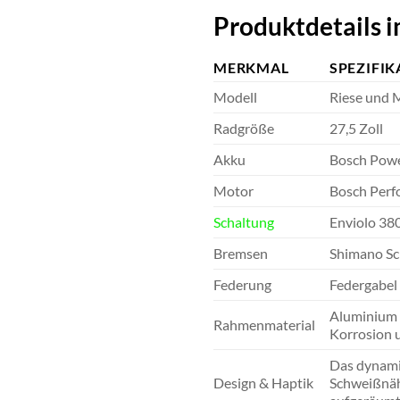
Produktdetails i
MERKMAL
SPEZIFIK
Modell
Riese und 
Radgröße
27,5 Zoll
Akku
Bosch Pow
Motor
Bosch Perf
Schaltung
Enviolo 380
Bremsen
Shimano Sc
Federung
Federgabel 
Aluminium m
Rahmenmaterial
Korrosion u
Das dynamic
Design & Haptik
Schweißnäh