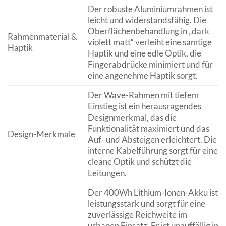
Der robuste Aluminiumrahmen ist
leicht und widerstandsfähig. Die
Oberflächenbehandlung in „dark
Rahmenmaterial &
violett matt“ verleiht eine samtige
Haptik
Haptik und eine edle Optik, die
Fingerabdrücke minimiert und für
eine angenehme Haptik sorgt.
Der Wave-Rahmen mit tiefem
Einstieg ist ein herausragendes
Designmerkmal, das die
Funktionalität maximiert und das
Design-Merkmale
Auf- und Absteigen erleichtert. Die
interne Kabelführung sorgt für eine
cleane Optik und schützt die
Leitungen.
Der 400Wh Lithium-Ionen-Akku ist
leistungsstark und sorgt für eine
zuverlässige Reichweite im
urbanen Einsatz. Er ist unauffällig in