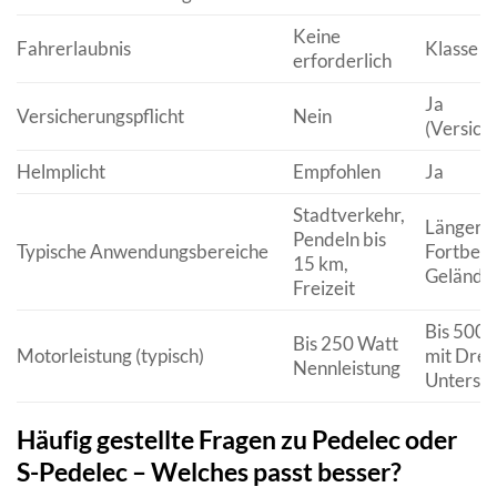
Keine
Fahrerlaubnis
Klasse A
erforderlich
Ja
Versicherungspflicht
Nein
(Versich
Helmplicht
Empfohlen
Ja
Stadtverkehr,
Längeres
Pendeln bis
Typische Anwendungsbereiche
Fortbewe
15 km,
Gelände
Freizeit
Bis 500 
Bis 250 Watt
Motorleistung (typisch)
mit Dre
Nennleistung
Unterstü
Häufig gestellte Fragen zu Pedelec oder
S-Pedelec – Welches passt besser?