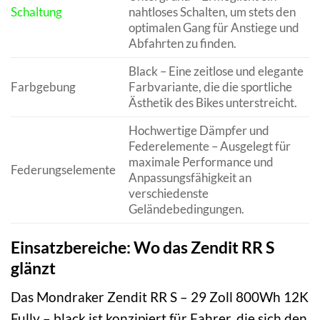
Schaltung
nahtloses Schalten, um stets den
optimalen Gang für Anstiege und
Abfahrten zu finden.
Black – Eine zeitlose und elegante
Farbgebung
Farbvariante, die die sportliche
Ästhetik des Bikes unterstreicht.
Hochwertige Dämpfer und
Federelemente – Ausgelegt für
maximale Performance und
Federungselemente
Anpassungsfähigkeit an
verschiedenste
Geländebedingungen.
Einsatzbereiche: Wo das Zendit RR S
glänzt
Das Mondraker Zendit RR S – 29 Zoll 800Wh 12K
Fully – black ist konzipiert für Fahrer, die sich den