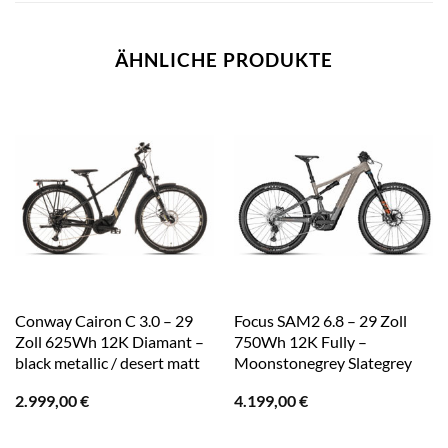
ÄHNLICHE PRODUKTE
Conway Cairon C 3.0 – 29
Focus SAM2 6.8 – 29 Zoll
Zoll 625Wh 12K Diamant –
750Wh 12K Fully –
black metallic / desert matt
Moonstonegrey Slategrey
2.999,00
€
4.199,00
€