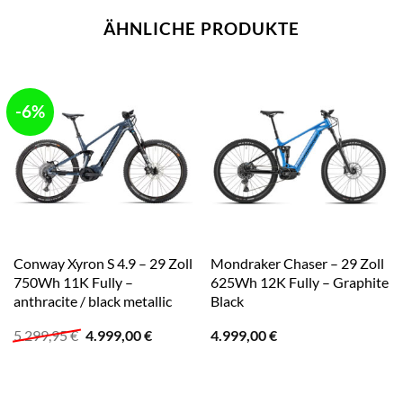
ÄHNLICHE PRODUKTE
-6%
Conway Xyron S 4.9 – 29 Zoll
Mondraker Chaser – 29 Zoll
750Wh 11K Fully –
625Wh 12K Fully – Graphite
anthracite / black metallic
Black
Ursprünglicher
Aktueller
5.299,95
€
4.999,00
€
4.999,00
€
Preis
Preis
war:
ist:
5.299,95 €
4.999,00 €.