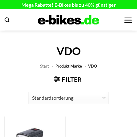
Zum
Mega Rabatte! E-Bikes bis zu 40% günstiger
Inhalt
springen
VDO
Start
»
Produkt Marke
»
VDO
FILTER