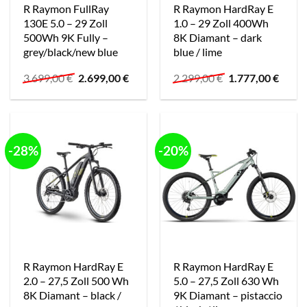
R Raymon FullRay
R Raymon HardRay E
130E 5.0 – 29 Zoll
1.0 – 29 Zoll 400Wh
500Wh 9K Fully –
8K Diamant – dark
grey/black/new blue
blue / lime
Ursprünglicher
Aktueller
Ursprünglicher
Aktue
3.699,00
€
2.699,00
€
2.299,00
€
1.777,00
€
Preis
Preis
Preis
Preis
war:
ist:
war:
ist:
3.699,00 €
2.699,00 €.
2.299,00 €
1.777,
-28%
-20%
R Raymon HardRay E
R Raymon HardRay E
2.0 – 27,5 Zoll 500 Wh
5.0 – 27,5 Zoll 630 Wh
8K Diamant – black /
9K Diamant – pistaccio