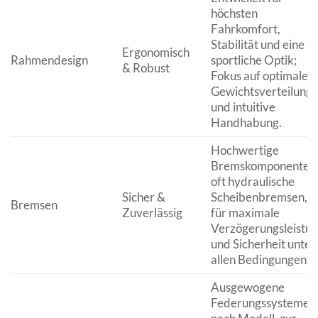
höchsten
Fahrkomfort,
Stabilität und eine
Ergonomisch
Rahmendesign
sportliche Optik;
& Robust
Fokus auf optimale
Gewichtsverteilung
und intuitive
Handhabung.
Hochwertige
Bremskomponenten
oft hydraulische
Sicher &
Scheibenbremsen,
Bremsen
Zuverlässig
für maximale
Verzögerungsleistu
und Sicherheit unter
allen Bedingungen.
Ausgewogene
Federungssysteme, j