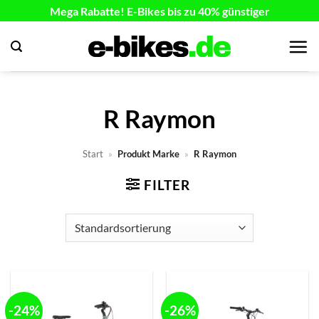
Zum
Mega Rabatte! E-Bikes bis zu 40% günstiger
Inhalt
springen
R Raymon
Start
»
Produkt Marke
»
R Raymon
FILTER
-24%
-26%