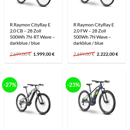
R Raymon CityRay E
R Raymon CityRay E
2.0 CB – 28 Zoll
2.0 FW – 28 Zoll
500Wh 7N-RT Wave –
500Wh 7N Wave –
darkblue / blue
darkblue / blue
Ursprünglicher
Aktueller
Ursprünglicher
Aktue
2.699,00
€
1.999,00
€
2.699,00
€
2.222,00
€
Preis
Preis
Preis
Preis
war:
ist:
war:
ist:
2.699,00 €
1.999,00 €.
2.699,00 €
2.222,
-27%
-23%