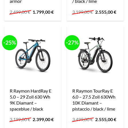
armor
/ black / lime
Ursprünglicher
Aktueller
Ursprünglicher
Aktue
2.499,00
€
1.799,00
€
3.199,00
€
2.555,00
€
Preis
Preis
Preis
Preis
war:
ist:
war:
ist:
2.499,00 €
1.799,00 €.
3.199,00 €
2.555,
-25%
-27%
R Raymon HardRay E
R Raymon TourRay E
5.0 – 29 Zoll 630 Wh
6.0 – 27.5 Zoll 630Wh
9K Diamant –
10K Diamant –
spaceblue / black
pistaccio / black / lime
Ursprünglicher
Aktueller
Ursprünglicher
Aktue
3.199,00
€
2.399,00
€
3.499,00
€
2.555,00
€
Preis
Preis
Preis
Preis