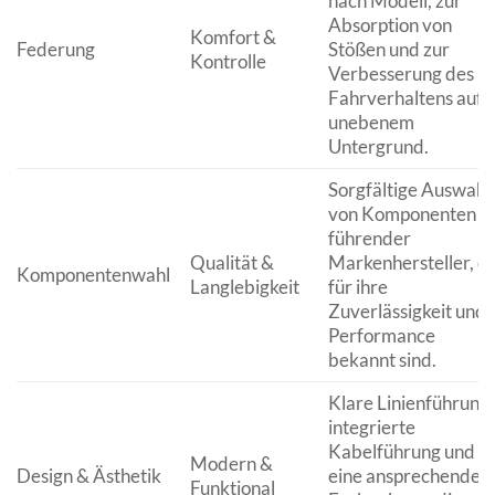
nach Modell, zur
Absorption von
Komfort &
Federung
Stößen und zur
Kontrolle
Verbesserung des
Fahrverhaltens auf
unebenem
Untergrund.
Sorgfältige Auswahl
von Komponenten
führender
Qualität &
Markenhersteller, di
Komponentenwahl
Langlebigkeit
für ihre
Zuverlässigkeit und
Performance
bekannt sind.
Klare Linienführung,
integrierte
Kabelführung und
Modern &
Design & Ästhetik
eine ansprechende
Funktional