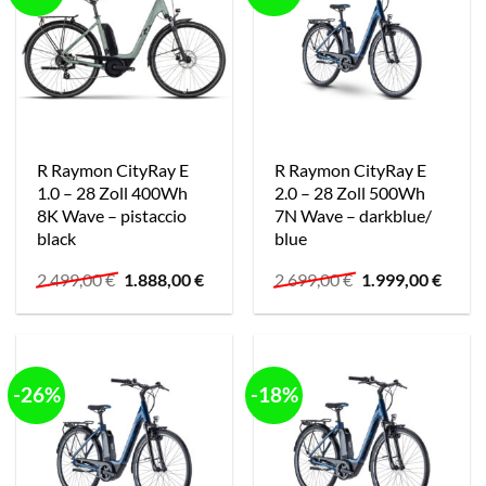
R Raymon CityRay E
R Raymon CityRay E
1.0 – 28 Zoll 400Wh
2.0 – 28 Zoll 500Wh
8K Wave – pistaccio
7N Wave – darkblue/
black
blue
Ursprünglicher
Aktueller
Ursprünglicher
Aktue
2.499,00
€
1.888,00
€
2.699,00
€
1.999,00
€
Preis
Preis
Preis
Preis
war:
ist:
war:
ist:
2.499,00 €
1.888,00 €.
2.699,00 €
1.999,
-26%
-18%