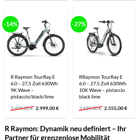
war:
ist:
war:
ist:
3.199,00 €
2.399,00 €.
3.499,00 €
2.555,
-14%
-27%
R Raymon TourRay E
RRaymon TourRay E
6.0 – 27,5 Zoll 630Wh
6.0 – 27.5 Zoll 630Wh
9K Wave –
10K Wave – pistaccio
pistaccio/black/lime
black lime
Ursprünglicher
Aktueller
Ursprünglicher
Aktue
3.499,00
€
2.999,00
€
3.499,00
€
2.555,00
€
Preis
Preis
Preis
Preis
war:
ist:
war:
ist:
3.499,00 €
2.999,00 €.
3.499,00 €
2.555,
R Raymon: Dynamik neu definiert – Ihr
Partner für grenzenlose Mobilität