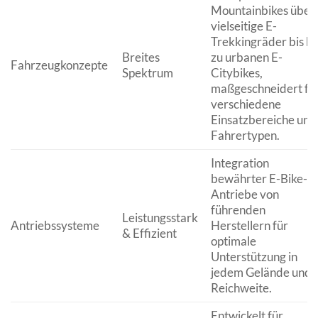
Mountainbikes über
vielseitige E-
Trekkingräder bis hi
Breites
zu urbanen E-
Fahrzeugkonzepte
Spektrum
Citybikes,
maßgeschneidert fü
verschiedene
Einsatzbereiche und
Fahrertypen.
Integration
bewährter E-Bike-
Antriebe von
führenden
Leistungsstark
Antriebssysteme
Herstellern für
& Effizient
optimale
Unterstützung in
jedem Gelände und
Reichweite.
Entwickelt für