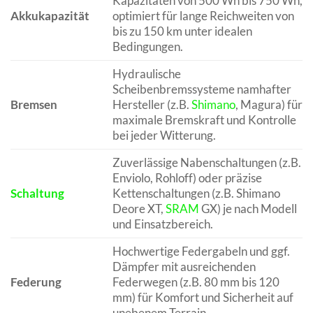
Kapazitäten von 500 Wh bis 750 Wh,
Akkukapazität
optimiert für lange Reichweiten von
bis zu 150 km unter idealen
Bedingungen.
Hydraulische
Scheibenbremssysteme namhafter
Bremsen
Hersteller (z.B.
Shimano
, Magura) für
maximale Bremskraft und Kontrolle
bei jeder Witterung.
Zuverlässige Nabenschaltungen (z.B.
Enviolo, Rohloff) oder präzise
Schaltung
Kettenschaltungen (z.B. Shimano
Deore XT,
SRAM
GX) je nach Modell
und Einsatzbereich.
Hochwertige Federgabeln und ggf.
Dämpfer mit ausreichenden
Federung
Federwegen (z.B. 80 mm bis 120
mm) für Komfort und Sicherheit auf
unebenem Terrain.