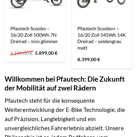
Pfautech Scoobo –
Pfautech Scoobo+ –
16/20 Zoll 500Wh 7N
16/20 Zoll 545Wh 14K
Dreirad – iron glimmer
Dreirad – seidengrau
matt
Ursprünglicher
Aktueller
6.199,00
€
5.899,00
€
Preis
Preis
8.399,00
€
war:
ist:
6.199,00 €
5.899,00 €.
Willkommen bei Pfautech: Die Zukunft
der Mobilität auf zwei Rädern
Pfautech steht für die konsequente
Weiterentwicklung der E-Bike Technologie, die
auf Präzision, Langlebigkeit und ein
unvergleichliches Fahrerlebnis abzielt. Unsere