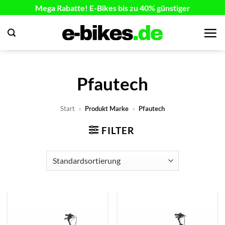
Zum
Mega Rabatte! E-Bikes bis zu 40% günstiger
Inhalt
springen
Pfautech
Start
»
Produkt Marke
»
Pfautech
FILTER