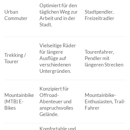
Optimiert für den
Urban
täglichen Weg zur
Stadtpendler,
Commuter
Arbeit und in der
Freizeitradler
Stadt.
Vielseitige Räder
für längere
Tourenfahrer,
Trekking /
Ausflüge auf
Pendler mit
Tourer
verschiedenen
längeren Strecken
Untergründen.
Konzipiert für
Mountainbike
Offroad-
Mountainbike-
(MTB) E-
Abenteuer und
Enthusiasten, Trail-
Bikes
anspruchsvolles
Fahrer
Gelände.
Komfortable und