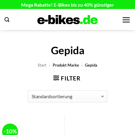
Zum
Mega Rabatte! E-Bikes bis zu 40% günstiger
Inhalt
springen
Gepida
Start
»
Produkt Marke
»
Gepida
FILTER
-10%