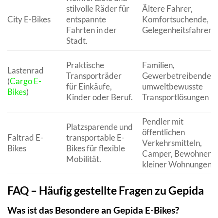
stilvolle Räder für
Ältere Fahrer,
City E-Bikes
entspannte
Komfortsuchende,
Fahrten in der
Gelegenheitsfahrer
Stadt.
Praktische
Familien,
Lastenrad
Transporträder
Gewerbetreibende,
(
Cargo E-
für Einkäufe,
umweltbewusste
Bikes
)
Kinder oder Beruf.
Transportlösungen
Pendler mit
Platzsparende und
öffentlichen
Faltrad E-
transportable E-
Verkehrsmitteln,
Bikes
Bikes für flexible
Camper, Bewohner
Mobilität.
kleiner Wohnungen
FAQ – Häufig gestellte Fragen zu Gepida
Was ist das Besondere an Gepida E-Bikes?