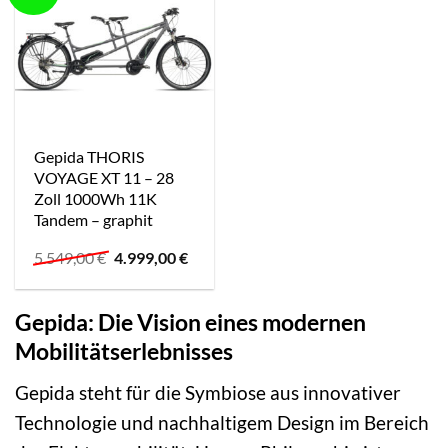
Gepida THORIS
VOYAGE XT 11 – 28
Zoll 1000Wh 11K
Tandem – graphit
Ursprünglicher
Aktueller
5.549,00
€
4.999,00
€
Preis
Preis
war:
ist:
5.549,00 €
4.999,00 €.
Gepida: Die Vision eines modernen
Mobilitätserlebnisses
Gepida steht für die Symbiose aus innovativer
Technologie und nachhaltigem Design im Bereich