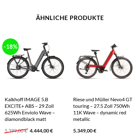
ÄHNLICHE PRODUKTE
-18%
Kalkhoff IMAGE 5.B
Riese und Müller Nevo4 GT
EXCITE+ ABS – 29 Zoll
touring – 27.5 Zoll 750Wh
625Wh Enviolo Wave –
11K Wave – dynamic red
diamondblack matt
metallic
Ursprünglicher
Aktueller
5.399,00
€
4.444,00
€
5.349,00
€
Preis
Preis