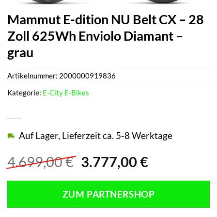
Mammut E-dition NU Belt CX – 28
Zoll 625Wh Enviolo Diamant –
grau
Artikelnummer:
2000000919836
Kategorie:
E-City E-Bikes
Auf Lager, Lieferzeit ca. 5-8 Werktage
Ursprünglicher
Aktueller
4.699,00
€
3.777,00
€
Preis
Preis
war:
ist:
ZUM PARTNERSHOP
4.699,00 €
3.777,00 €