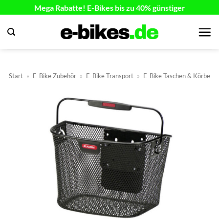
Zum
Mega Rabatte! E-Bikes bis zu 40% günstiger
Inhalt
springen
Start
»
E-Bike Zubehör
»
E-Bike Transport
»
E-Bike Taschen & Körbe