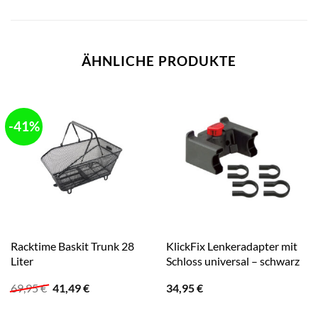
ÄHNLICHE PRODUKTE
-41%
Racktime Baskit Trunk 28
KlickFix Lenkeradapter mit
Liter
Schloss universal – schwarz
Ursprünglicher
Aktueller
69,95
€
41,49
€
34,95
€
Preis
Preis
war:
ist: