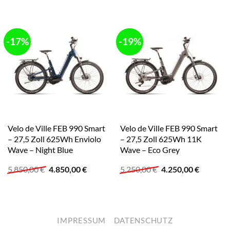
-17%
-19%
Velo de Ville FEB 990 Smart
Velo de Ville FEB 990 Smart
– 27,5 Zoll 625Wh Enviolo
– 27,5 Zoll 625Wh 11K
Wave – Night Blue
Wave – Eco Grey
Ursprünglicher
Aktueller
Ursprünglicher
Aktuelle
5.850,00
€
4.850,00
€
5.250,00
€
4.250,00
€
Preis
Preis
Preis
Preis
war:
ist:
war:
ist:
5.850,00 €
4.850,00 €.
5.250,00 €
4.250,00
IMPRESSUM
DATENSCHUTZ