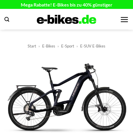
Zum
Mega Rabatte! E-Bikes bis zu 40% günstiger
Inhalt
springen
Start
»
E-Bikes
»
E-Sport
»
E-SUV E-Bikes