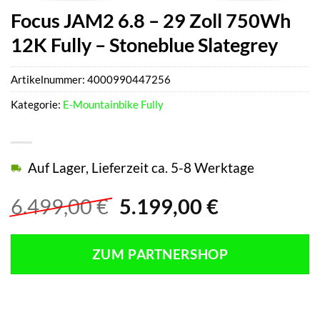
Focus JAM2 6.8 – 29 Zoll 750Wh
12K Fully – Stoneblue Slategrey
Artikelnummer:
4000990447256
Kategorie:
E-Mountainbike Fully
Auf Lager, Lieferzeit ca. 5-8 Werktage
Ursprünglicher
Aktueller
6.499,00
€
5.199,00
€
Preis
Preis
war:
ist:
ZUM PARTNERSHOP
6.499,00 €
5.199,00 €