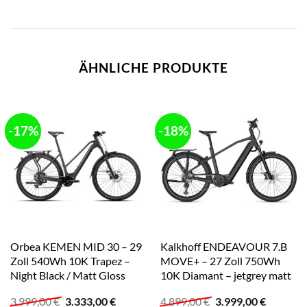
ÄHNLICHE PRODUKTE
-17%
-18%
Orbea KEMEN MID 30 – 29
Kalkhoff ENDEAVOUR 7.B
Zoll 540Wh 10K Trapez –
MOVE+ – 27 Zoll 750Wh
Night Black / Matt Gloss
10K Diamant – jetgrey matt
Ursprünglicher
Aktueller
Ursprünglicher
Aktuelle
3.999,00
€
3.333,00
€
4.899,00
€
3.999,00
€