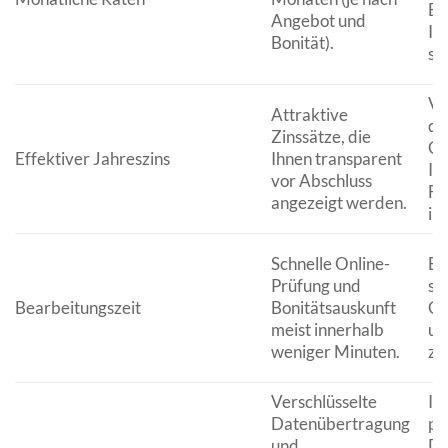
Er
Angebot und
Ih
Bonität).
so
Ve
Attraktive
di
Zinssätze, die
Ge
Effektiver Jahreszins
Ihnen transparent
Ih
vor Abschluss
Fi
angezeigt werden.
im
Schnelle Online-
Er
Prüfung und
sc
Bearbeitungszeit
Bonitätsauskunft
Ge
meist innerhalb
un
weniger Minuten.
zü
Verschlüsselte
Ih
Datenübertragung
pe
und
Da