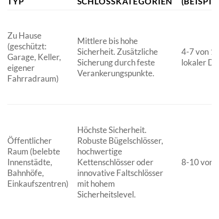
TYP
SCHLOSSKATEGORIEN
(BEISPI
Zu Hause
Mittlere bis hohe
(geschützt:
Sicherheit. Zusätzliche
4-7 von 10
Garage, Keller,
Sicherung durch feste
lokaler Di
eigener
Verankerungspunkte.
Fahrradraum)
Höchste Sicherheit.
Öffentlicher
Robuste Bügelschlösser,
Raum (belebte
hochwertige
Innenstädte,
Kettenschlösser oder
8-10 von 
Bahnhöfe,
innovative Faltschlösser
Einkaufszentren)
mit hohem
Sicherheitslevel.