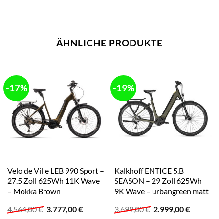
ÄHNLICHE PRODUKTE
-17%
-19%
Velo de Ville LEB 990 Sport –
Kalkhoff ENTICE 5.B
27.5 Zoll 625Wh 11K Wave
SEASON – 29 Zoll 625Wh
– Mokka Brown
9K Wave – urbangreen matt
Ursprünglicher
Aktueller
Ursprünglicher
Aktuelle
4.564,00
€
3.777,00
€
3.699,00
€
2.999,00
€
Preis
Preis
Preis
Preis