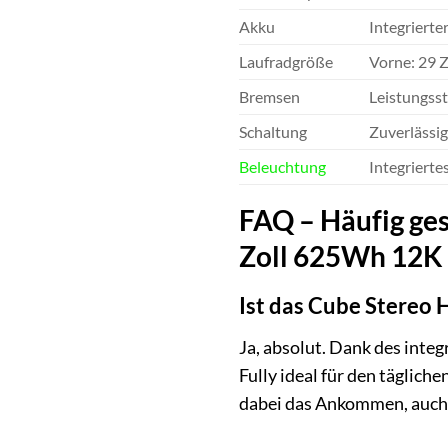
Akku
Integriert
Laufradgröße
Vorne: 29 Z
Bremsen
Leistungss
Schaltung
Zuverlässi
Beleuchtung
Integrierte
FAQ – Häufig ges
Zoll 625Wh 12K F
Ist das Cube Stereo 
Ja, absolut. Dank des inte
Fully ideal für den täglic
dabei das Ankommen, auch 