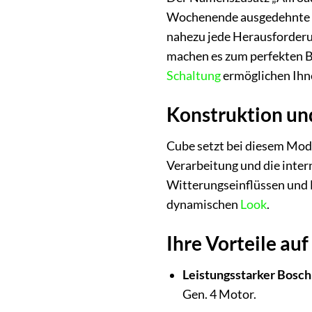
Wochenende ausgedehnte To
nahezu jede Herausforder
machen es zum perfekten B
Schaltung
ermöglichen Ihne
Konstruktion und
Cube setzt bei diesem Mode
Verarbeitung und die inter
Witterungseinflüssen und B
dynamischen
Look
.
Ihre Vorteile auf
Leistungsstarker Bosch
Gen. 4 Motor.