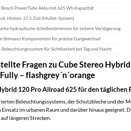
er Bosch PowerTube Akku mit 625 Wh Kapazität
oll, Hinten: 27.5 Zoll (Mullet-System)
tarke hydraulische Scheibenbremsen für sichere Verzögerung
ge Shimano Komponenten für präzise Gangwechsel
s Beleuchtungssystem für Sichtbarkeit bei Tag und Nacht
tellte Fragen zu Cube Stereo Hybrid 
ully – flashgrey´n´orange
Hybrid 120 Pro Allroad 625 für den täglichen
grierten Beleuchtungssystems, der Schutzbleche und der Mö
hen Einsatz im urbanen Raum und darüber hinaus geeignet. 
auf längeren Strecken.