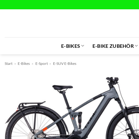
Zum
Inhalt
springen
E-BIKES
E-BIKE ZUBEHÖR
Start
»
E-Bikes
»
E-Sport
»
E-SUV E-Bikes