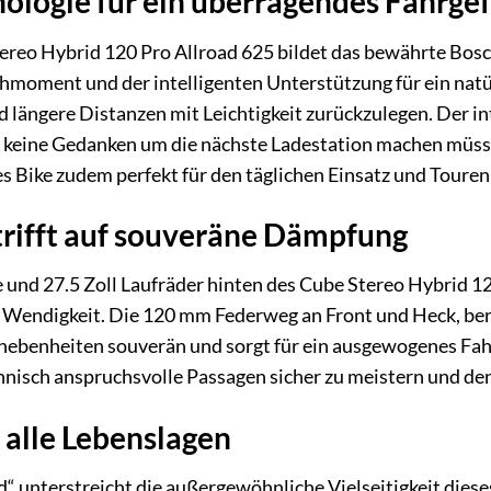
ologie für ein überragendes Fahrge
ereo Hybrid 120 Pro Allroad 625 bildet das bewährte Bos
hmoment und der intelligenten Unterstützung für ein natü
 längere Distanzen mit Leichtigkeit zurückzulegen. Der i
ch keine Gedanken um die nächste Ladestation machen müss
 Bike zudem perfekt für den täglichen Einsatz und Touren 
trifft auf souveräne Dämpfung
 und 27.5 Zoll Laufräder hinten des Cube Stereo Hybrid 1
 Wendigkeit. Die 120 mm Federweg an Front und Heck, ber
nebenheiten souverän und sorgt für ein ausgewogenes Fahr
hnisch anspruchsvolle Passagen sicher zu meistern und de
r alle Lebenslagen
 unterstreicht die außergewöhnliche Vielseitigkeit dieses