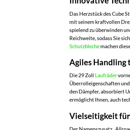
Innovative Techn
Das Herzstück des Cube St
mit seinem kraftvollen Dre
spielend zu überwinden und
Reichweite, sodass Sie si
Schutzbleche
machen dieses
Agiles Handling 
Die 29 Zoll
Laufräder
vorne
Überrolleigenschaften und
den Dämpfer, absorbiert U
ermöglicht Ihnen, auch tec
Vielseitigkeit fü
Der Namenszusatz „Allroad“