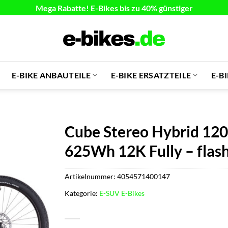
Mega Rabatte! E-Bikes bis zu 40% günstiger
E-BIKE ANBAUTEILE
E-BIKE ERSATZTEILE
E-B
Cube Stereo Hybrid 120 P
625Wh 12K Fully – flas
Artikelnummer:
4054571400147
Kategorie:
E-SUV E-Bikes