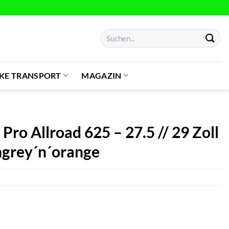
Suchen
nach:
IKE TRANSPORT
MAGAZIN
ro Allroad 625 – 27.5 // 29 Zoll
hgrey´n´orange