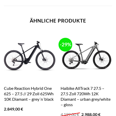
ÄHNLICHE PRODUKTE
-29%
Cube Reaction Hybrid One
Haibike AllTrack 7 27.5 –
625 – 27.5 // 29 Zoll 625Wh
27.5 Zoll 720Wh 12K
10K Diamant – grey´n´black
Diamant – urban grey/white
– gloss
2.849,00
€
Ursprünglicher
Aktuelle
4.199,00
€
2.988,00
€