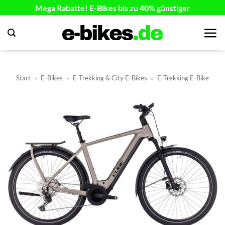
Zum
Mega Rabatte! E-Bikes bis zu 40% günstiger
Inhalt
springen
Start
»
E-Bikes
»
E-Trekking & City E-Bikes
»
E-Trekking E-Bike