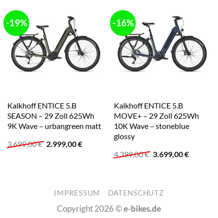
-19%
-16%
Kalkhoff ENTICE 5.B
Kalkhoff ENTICE 5.B
SEASON – 29 Zoll 625Wh
MOVE+ – 29 Zoll 625Wh
9K Wave – urbangreen matt
10K Wave – stoneblue
glossy
Ursprünglicher
Aktueller
3.699,00
€
2.999,00
€
Preis
Preis
Ursprünglicher
Aktuelle
4.399,00
€
3.699,00
€
war:
ist:
Preis
Preis
3.699,00 €
2.999,00 €.
war:
ist:
4.399,00 €
3.699,00
IMPRESSUM
DATENSCHUTZ
Copyright 2026 ©
e-bikes.de