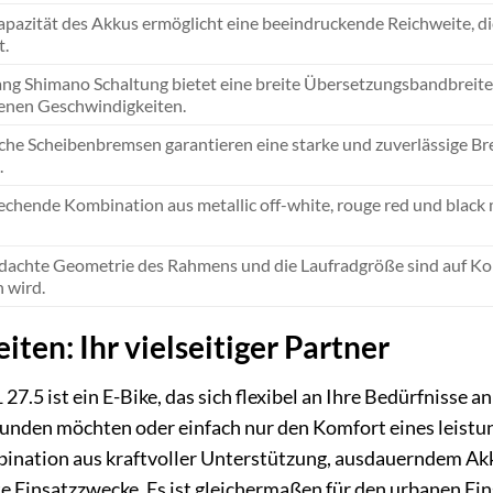
azität des Akkus ermöglicht eine beeindruckende Reichweite, die
t.
ng Shimano Schaltung bietet eine breite Übersetzungsbandbreite f
enen Geschwindigkeiten.
che Scheibenbremsen garantieren eine starke und zuverlässige Br
.
echende Kombination aus metallic off-white, rouge red und blac
dachte Geometrie des Rahmens und die Laufradgröße sind auf Komf
 wird.
ten: Ihr vielseitiger Partner
.5 ist ein E-Bike, das sich flexibel an Ihre Bedürfnisse a
nden möchten oder einfach nur den Komfort eines leistu
mbination aus kraftvoller Unterstützung, ausdauerndem Ak
te Einsatzzwecke. Es ist gleichermaßen für den urbanen E