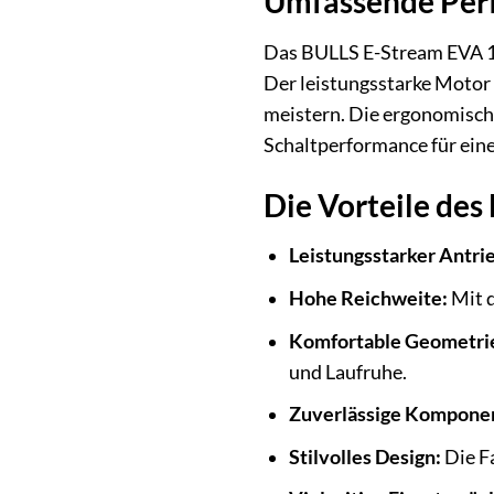
Umfassende Perf
Das BULLS E-Stream EVA 1 2
Der leistungsstarke Motor
meistern. Die ergonomische
Schaltperformance für eine
Die Vorteile des
Leistungsstarker Antri
Hohe Reichweite:
Mit d
Komfortable Geometri
und Laufruhe.
Zuverlässige Kompone
Stilvolles Design:
Die F