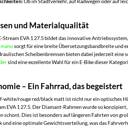
ichkeiten:
Ob im Stadtverkehr, auf Radwegen oder auf leic
sen und Materialqualität
Stream EVA 1 27.5 bildet das innovative Antriebssystem,
imano
sorgt für eine breite Übersetzungsbandbreite und er
ydraulischen Scheibenbremsen bieten dabei jederzeit eine 
der
sind eine exzellente Wahl für ein E-Bike dieser Katego
omie – Ein Fahrrad, das begeistert
f-white/rouge red/black matt ist nicht nur ein optisches H
am EVA 1 27.5. Der Diamant-Rahmen wurde so konzipiert, d
en schont. Dies ist besonders auf längeren Fahrten von gr
ik und eine optimale Gewichtsverteilung, was das Fahrverha