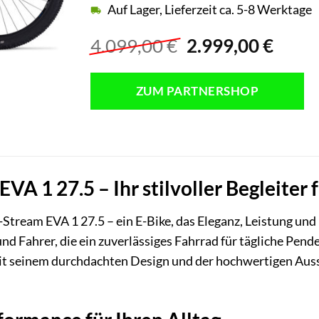
Auf Lager, Lieferzeit ca. 5-8 Werktage
Ursprünglicher
Aktue
4.099,00
€
2.999,00
€
Preis
Preis
war:
ist:
ZUM PARTNERSHOP
4.099,00 €
2.999
VA 1 27.5 – Ihr stilvoller Begleiter
-Stream EVA 1 27.5 – ein E-Bike, das Eleganz, Leistung und
nd Fahrer, die ein zuverlässiges Fahrrad für tägliche P
it seinem durchdachten Design und der hochwertigen Aussta