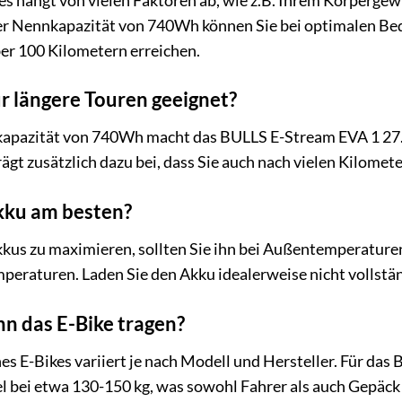
kes hängt von vielen Faktoren ab, wie z.B. Ihrem Körperg
ner Nennkapazität von 740Wh können Sie bei optimalen B
er 100 Kilometern erreichen.
ür längere Touren geeignet?
ukapazität von 740Wh macht das BULLS E-Stream EVA 1 27.5
rägt zusätzlich dazu bei, dass Sie auch nach vielen Kilome
Akku am besten?
kus zu maximieren, sollten Sie ihn bei Außentemperaturen
eraturen. Laden Sie den Akku idealerweise nicht vollständ
n das E-Bike tragen?
s E-Bikes variiert je nach Modell und Hersteller. Für das 
 bei etwa 130-150 kg, was sowohl Fahrer als auch Gepäck e