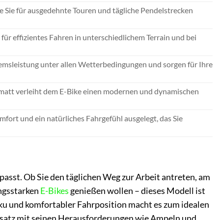
 Sie für ausgedehnte Touren und tägliche Pendelstrecken
ür effizientes Fahren in unterschiedlichem Terrain und bei
emsleistung unter allen Wetterbedingungen und sorgen für Ihre
k matt verleiht dem E-Bike einen modernen und dynamischen
ort und ein natürliches Fahrgefühl ausgelegt, das Sie
npasst. Ob Sie den täglichen Weg zur Arbeit antreten, am
ngsstarken
E-Bikes
genießen wollen – dieses Modell ist
ku und komfortabler Fahrposition macht es zum idealen
insatz mit seinen Herausforderungen wie Ampeln und