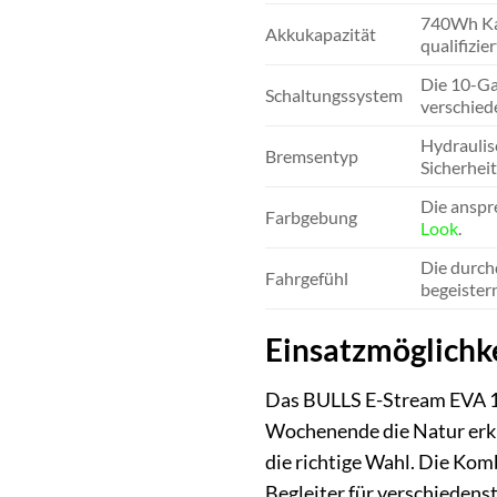
740Wh Kap
Akkukapazität
qualifizier
Die 10-Ga
Schaltungssystem
verschied
Hydraulis
Bremsentyp
Sicherheit
Die anspr
Farbgebung
Look
.
Die durch
Fahrgefühl
begeistern
Einsatzmöglichkei
Das BULLS E-Stream EVA 1 27
Wochenende die Natur erku
die richtige Wahl. Die Ko
Begleiter für verschiedens