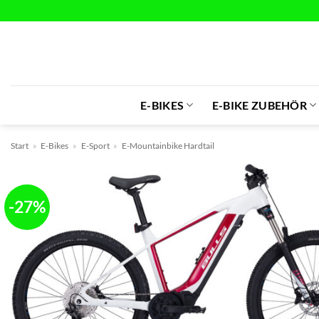
Zum
Inhalt
springen
E-BIKES
E-BIKE ZUBEHÖR
Start
»
E-Bikes
»
E-Sport
»
E-Mountainbike Hardtail
-27%