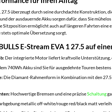
ormance für Ihren Alltag
7.5 überzeugt durch seine durchdachte Konstruktion, die s
 und der ausdauernde Akku sorgen dafür, dass Sie mühelos
 Sitzposition ermöglicht auch auf längeren Fahrten eine 
 stets optimale Übersetzung sorgt.
 BULLS E-Stream EVA 1 27.5 auf eine
eb:
Der integrierte Motor liefert kraftvolle Unterstützung,
em 740Wh Akku sind Sie für ausgedehnte Touren bestens 
e:
Die Diamant-Rahmenform in Kombination mit den 27.5 Zol
nten:
Hochwertige Bremsen und eine präzise
Schaltung
ga
arbgebung metallic off-white/rouge red/black matt verlei