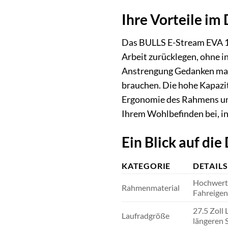
Ihre Vorteile im 
Das BULLS E-Stream EVA 1 2
Arbeit zurücklegen, ohne 
Anstrengung Gedanken mache
brauchen. Die hohe Kapazit
Ergonomie des Rahmens und 
Ihrem Wohlbefinden bei, i
Ein Blick auf die 
KATEGORIE
DETAILS
Hochwerti
Rahmenmaterial
Fahreigen
27.5 Zoll
Laufradgröße
längeren 