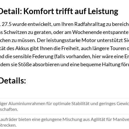
Detail: Komfort trifft auf Leistung
7.5 wurde entwickelt, um Ihren Radfahralltag zu bereicher
ins Schwitzen zu geraten, oder am Wochenende entspannte 
n zu müssen. Der leistungsstarke Motor unterstützt Sie d
ät des Akkus gibt Ihnen die Freiheit, auch längere Toure
die sensible Federung (falls vorhanden, hier wäre eine Er
ndem sie Stöße absorbieren und eine bequeme Haltung för
Details:
ger Aluminiumrahmen für optimale Stabilität und geringes Gewich
schaften.
 Laufräder bieten eine gelungene Mischung aus Agilität für Manöv
Strecken.