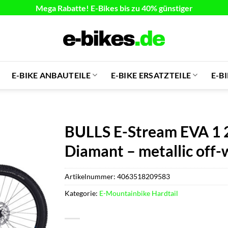
Mega Rabatte! E-Bikes bis zu 40% günstiger
E-BIKE ANBAUTEILE
E-BIKE ERSATZTEILE
E-B
BULLS E-Stream EVA 1 2
Diamant – metallic off-
Artikelnummer:
4063518209583
Kategorie:
E-Mountainbike Hardtail