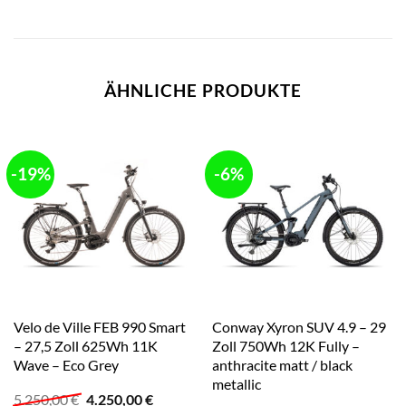
ÄHNLICHE PRODUKTE
-19%
-6%
Velo de Ville FEB 990 Smart
Conway Xyron SUV 4.9 – 29
– 27,5 Zoll 625Wh 11K
Zoll 750Wh 12K Fully –
Wave – Eco Grey
anthracite matt / black
metallic
Ursprünglicher
Aktueller
5.250,00
€
4.250,00
€