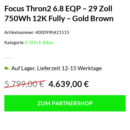
Focus Thron2 6.8 EQP – 29 Zoll
750Wh 12K Fully – Gold Brown
Artikelnummer:
4000990421515
Kategorie:
E-SUV E-Bikes
Auf Lager, Lieferzeit 12-15 Werktage
Ursprünglicher
Aktueller
5.799,00
€
4.639,00
€
Preis
Preis
war:
ist:
ZUM PARTNERSHOP
5.799,00 €
4.639,00 €